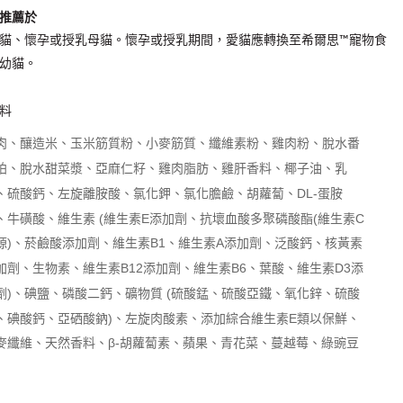
每筆NT$160，滿NT$5,000(含以上)免運費
推薦於
貓、懷孕或授乳母貓。懷孕或授乳期間，愛貓應轉換至希爾思™寵物食
付款後門市自取
幼貓。
免運費
料
肉、釀造米、玉米筋質粉、小麥筋質、纖維素粉、雞肉粉、脫水番
粕、脫水甜菜漿、亞麻仁籽、雞肉脂肪、雞肝香料、椰子油、乳
、硫酸鈣、左旋離胺酸、氯化鉀、氯化膽鹼、胡蘿蔔、DL-蛋胺
、牛磺酸、維生素 (維生素E添加劑、抗壞血酸多聚磷酸酯(維生素C
源)、菸鹼酸添加劑、維生素B1、維生素A添加劑、泛酸鈣、核黃素
加劑、生物素、維生素B12添加劑、維生素B6、葉酸、維生素D3添
劑)、碘鹽、磷酸二鈣、礦物質 (硫酸錳、硫酸亞鐵、氧化鋅、硫酸
、碘酸鈣、亞硒酸鈉)、左旋肉酸素、添加綜合維生素E類以保鮮、
麥纖維、天然香料、β-胡蘿蔔素、蘋果、青花菜、蔓越莓、綠豌豆