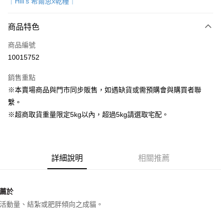
｜Hill's 希爾思x乾糧｜
超商取貨付款
商品特色
LINE Pay
商品編號
Apple Pay
10015752
街口支付
銷售重點
Google Pay
※本賣場商品與門市同步販售，如遇缺貨或需預購會與購買者聯
繫。
運送方式
※超商取貨重量限定5kg以內，超過5kg請選取宅配。
全家取貨付款
每筆NT$80，滿NT$1,000(含以上)免運費
7-11取貨付款
詳細說明
相關推薦
每筆NT$80，滿NT$1,000(含以上)免運費
宅配
薦於
每筆NT$160
活動量、結紮或肥胖傾向之成貓。
宅配(滿額免運)