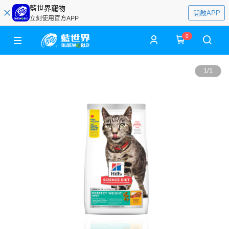
藍世界寵物
開啟APP
立刻使用官方APP
0
1
/
1