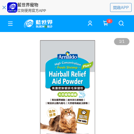
藍世界寵物
開啟APP
立刻使用官方APP
0
1
/
1