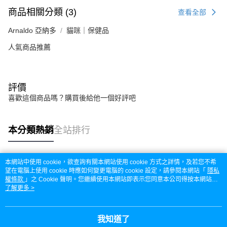
商品相關分類 (3)
查看全部
Arnaldo 亞納多
貓咪｜保健品
人氣商品推薦
評價
喜歡這個商品嗎？購買後給他一個好評吧
本分類熱銷
全站排行
本網站中使用 cookie，欲查詢有關本網站使用 cookie 方式之詳情，及若您不希
熱門標籤
望在電腦上使用 cookie 時應如何變更電腦的 cookie 設定，請參閱本網站「
隱私
權條款
」之 Cookie 聲明。您繼續使用本網站即表示您同意本公司得按本網站使
用條款之 Cookie 聲明使用 cookie。
了解更多 >
我知道了