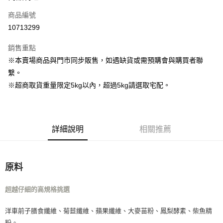
商品編號
Apple Pay
10713299
街口支付
銷售重點
Google Pay
※本賣場商品與門市同步販售，如遇缺貨或需預購會與購買者聯
繫。
運送方式
※超商取貨重量限定5kg以內，超過5kg請選取宅配。
全家取貨付款
每筆NT$80，滿NT$1,000(含以上)免運費
7-11取貨付款
詳細說明
相關推薦
每筆NT$80，滿NT$1,000(含以上)免運費
宅配
原料
每筆NT$160
宅配(滿額免運)
超越仔細的高規格挑選
每筆NT$160，滿NT$5,000(含以上)免運費
洋車前子膳食纖維、菊苣纖維、蘋果纖維、大麥苗粉、鳳梨酵素、柴魚精
付款後門市自取
粉。