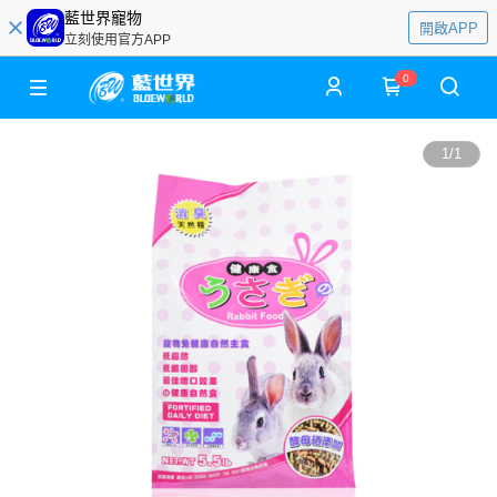
藍世界寵物
開啟APP
立刻使用官方APP
0
1
/
1