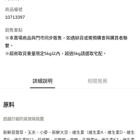
商品編號
街口支付
10713397
Google Pay
銷售重點
運送方式
※本賣場商品與門市同步販售，如遇缺貨或需預購會與購買者聯
繫。
宅配
※超商取貨重量限定5kg以內，超過5kg請選取宅配。
每筆NT$160
宅配(滿額免運)
每筆NT$160，滿NT$5,000(含以上)免運費
詳細說明
相關推薦
付款後門市自取
免運費
原料
超越仔細的高規格挑選
新鮮苜蓿草、玉米、小麥、新鮮大豆、維生素（維生素A、維生素D、維生
素E、維生素B12、菸鹼酸、汎酸鈣、葉酸、生物素H、維生素K3、維生素