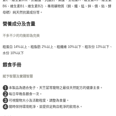
B6、維生素B1、維生素B2) 、專用礦物質（銅、鐵、錳、鋅、價、鈷、酵
母硒）純天然抗菌成份等。
營養成分及含量
不多不少的均衡即為完美
粗蛋白 14%以上、粗脂肪 2%以上、粗纖維 10%以下、粗灰份 13%以下、
水份 10%以下
餵食手冊
賦予智慧及實踐智慧
❶
本製品為適合免子、天竺鼠等寵物之最佳天然配方的健康主食。
❷
每日早晚各餵食一次。
❸
可視寵物大小及活動程度，調整為食量。
❹
隨時保持環境乾淨，並提供足夠且乾淨的飲用水。