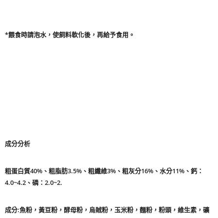
*餵食時請泡水，使飼料軟化後，再給予食用。
成分分析
粗蛋白質40%、粗脂肪3.5%、粗纖維3%、粗灰分16%、水分11%、鈣：
4.0~4.2、磷：2.0~2.
成分:魚粉，黃豆粉，酵母粉，烏賊粉，玉米粉，麵粉，粉頭，維生素，礦