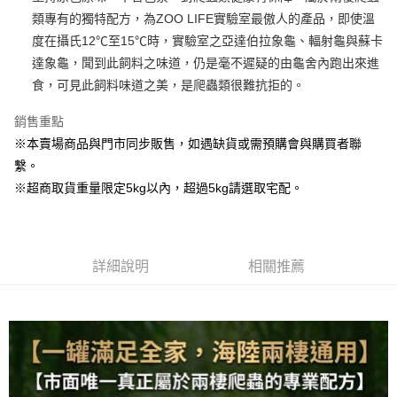
類專有的獨特配方，為ZOO LIFE實驗室最傲人的產品，即使溫
街口支付
度在攝氏12℃至15℃時，實驗室之亞達伯拉象龜、輻射龜與蘇卡
Google Pay
達象龜，聞到此飼料之味道，仍是毫不遲疑的由龜舍內跑出來進
食，可見此飼料味道之美，是爬蟲類很難抗拒的。
運送方式
銷售重點
全家取貨付款
※本賣場商品與門市同步販售，如遇缺貨或需預購會與購買者聯
每筆NT$80，滿NT$1,000(含以上)免運費
繫。
7-11取貨付款
※超商取貨重量限定5kg以內，超過5kg請選取宅配。
每筆NT$80，滿NT$1,000(含以上)免運費
宅配
詳細說明
相關推薦
每筆NT$160
宅配(滿額免運)
每筆NT$160，滿NT$5,000(含以上)免運費
付款後門市自取
免運費