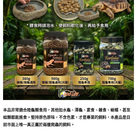
本品非常適合陸龜類食用，其他如水龜、澤龜、素食、雜食、蜥蝪，甚至
蛙類都能進食。堅持原色原味，不含色素，才是專業的飼料，本產品是目
前市面上唯一真正屬於兩棲爬蟲的飼料。