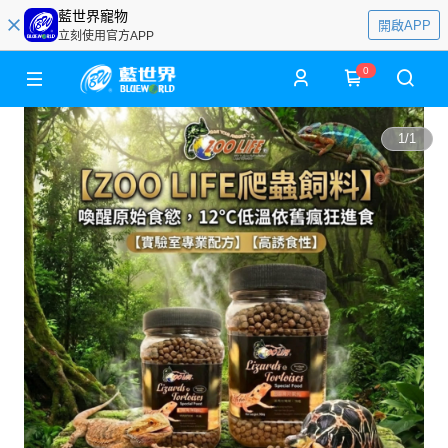
藍世界寵物
開啟APP
立刻使用官方APP
0
1
/
1