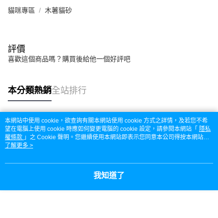
貓咪專區
木薯貓砂
評價
喜歡這個商品嗎？購買後給他一個好評吧
本分類熱銷
全站排行
本網站中使用 cookie，欲查詢有關本網站使用 cookie 方式之詳情，及若您不希
熱門標籤
望在電腦上使用 cookie 時應如何變更電腦的 cookie 設定，請參閱本網站「
隱私
權條款
」之 Cookie 聲明。您繼續使用本網站即表示您同意本公司得按本網站使
用條款之 Cookie 聲明使用 cookie。
了解更多 >
我知道了