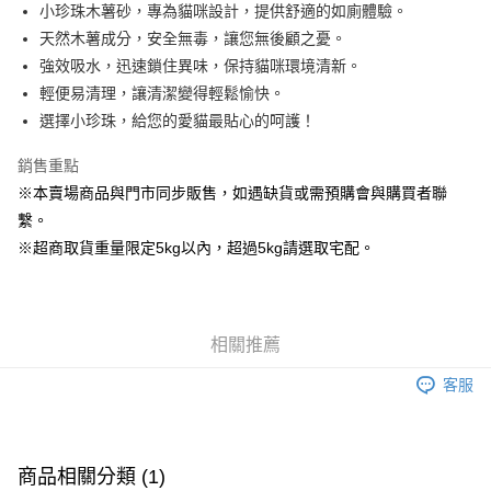
街口支付
小珍珠木薯砂，專為貓咪設計，提供舒適的如廁體驗。
天然木薯成分，安全無毒，讓您無後顧之憂。
Google Pay
強效吸水，迅速鎖住異味，保持貓咪環境清新。
輕便易清理，讓清潔變得輕鬆愉快。
運送方式
選擇小珍珠，給您的愛貓最貼心的呵護！
宅配
每筆NT$160
銷售重點
※本賣場商品與門市同步販售，如遇缺貨或需預購會與購買者聯
宅配(滿額免運)
繫。
每筆NT$160，滿NT$5,000(含以上)免運費
※超商取貨重量限定5kg以內，超過5kg請選取宅配。
付款後門市自取
免運費
相關推薦
客服
商品相關分類 (1)