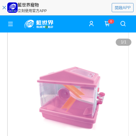
藍世界寵物
開啟APP
立刻使用官方APP
0
1
/
1