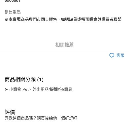
6906887
Apple Pay
銷售重點
街口支付
※本賣場商品與門市同步販售，如遇缺貨或需預購會與購買者聯繫
Google Pay
運送方式
相關推薦
宅配
客服
每筆NT$160
宅配(滿額免運)
每筆NT$160，滿NT$5,000(含以上)免運費
商品相關分類 (1)
付款後門市自取
➤ 小寵物 Pet．外出用品/提籠/包/籠具
免運費
評價
喜歡這個商品嗎？購買後給他一個好評吧