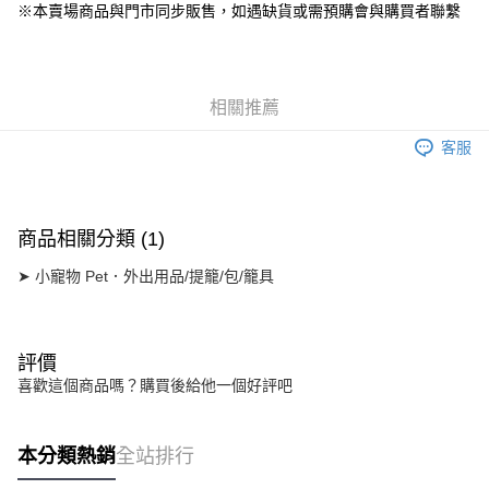
街口支付
※本賣場商品與門市同步販售，如遇缺貨或需預購會與購買者聯繫
Google Pay
運送方式
相關推薦
宅配
客服
每筆NT$160
宅配(滿額免運)
每筆NT$160，滿NT$5,000(含以上)免運費
商品相關分類 (1)
付款後門市自取
➤ 小寵物 Pet．外出用品/提籠/包/籠具
免運費
評價
喜歡這個商品嗎？購買後給他一個好評吧
本分類熱銷
全站排行