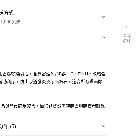
送方式
1,000免運
清除
紀錄
次付款
付款
甜香瓜乾燥製成，含豐富維他命B群、C、E、H，能增強
幫助利尿，防止尿道發炎及尿路結石，適合所有囓齒類
商品與門市同步販售，如遇缺貨或需預購會與購買者聯繫
y
類 (5)
付款
bit
｜點心x零嘴｜