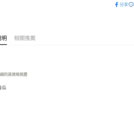
分享
每筆NT$8
➤ 蜜袋鼯 Su
7-11取貨
➤ 貂 Mart
每筆NT$8
➤ 刺蝟 He
宅配
說明
相關推薦
➤ 龍貓 Tot
每筆NT$1
宅配(滿額
每筆NT$1
仔細的高規格挑選
付款後門
免運費
香瓜