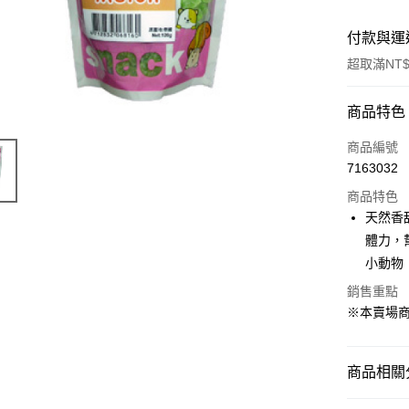
付款與運
超取滿NT$
付款方式
商品特色
信用卡一
商品編號
7163032
超商取貨
商品特色
LINE Pay
天然香
體力，
Apple Pay
小動物
街口支付
銷售重點
※本賣場
Google Pa
商品相關分
運送方式
全家取貨
➤ 兔子 Rab