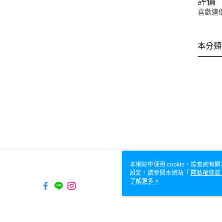
評價
喜歡這
本分類
本網站中使用 cookie，欲查詢有關
設定，請參閱本網站「
隱私權條款
使用 cookie。
了解更多 >