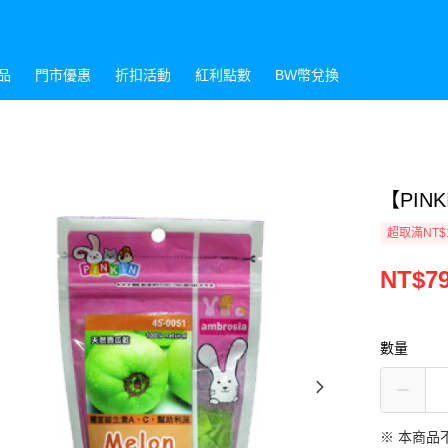
品
門市優惠
折扣活動
紅利點數
BW幣兌換
【PINK
超取滿NT$
NT$7
數量
※ 本商品