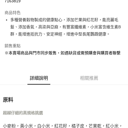
7163819
LINE Pay
商品特色
Apple Pay
多種營養穀物製成的健康點心，添加芒果與紅花籽，能亮麗毛
髮、添加香氣，高梁與亞麻，有豐富纖維素，小米富含維生素B
街口支付
群，能增進抵抗力、安定神經，增進中型長尾鸚鵡健康。
Google Pay
銷售重點
※本賣場商品與門市同步販售，如遇缺貨或需預購會與購買者聯繫
運送方式
全家取貨付款
每筆NT$80，滿NT$1,000(含以上)免運費
詳細說明
相關推薦
7-11取貨付款
每筆NT$80，滿NT$1,000(含以上)免運費
宅配
原料
每筆NT$160
超越仔細的高規格挑選
宅配(滿額免運)
每筆NT$160，滿NT$5,000(含以上)免運費
小麥粉，黃小米，白小米，紅花籽，橘子皮，芒果乾，紅小米，