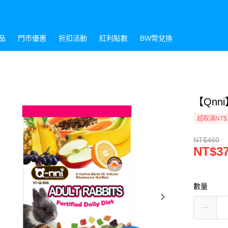
品
門市優惠
折扣活動
紅利點數
BW幣兌換
【Qnni
超取滿NT$
NT$460
NT$3
數量