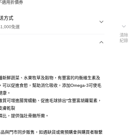
不適用折價券
送方式
1,000免運
清除
紀錄
次付款
付款
種新鮮蔬菜、水果牧草及穀物，有豐富的均衡維生素及
，可以促進食慾，幫助消化吸收，添加Omega-3可使毛
健康。
維質可增進腸胃蠕動、促進毛球排出*含豐富胡蘿蔔素，
皮膚乾裂
y
磷比，提供強壯骨骼所需。
商品與門市同步販售，如遇缺貨或需預購會與購買者聯繫