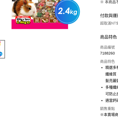
※ 本商品
付款與運
超取滿NT$
付款方式
商品特色
信用卡一
商品編號
7188260
超商取貨
商品特色
LINE Pay
精選多
纖維質
Apple Pay
髮亮麗
街口支付
多種纖
可防止
Google Pa
適當鈣
銷售重點
運送方式
※本賣場