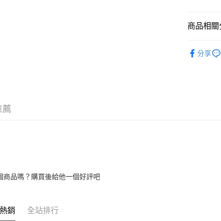
全家取貨
每筆NT$8
商品相關分
7-11取貨
兔兔&天竺
每筆NT$8
分享
宅配
每筆NT$1
宅配(滿額
推薦
每筆NT$1
付款後門
免運費
個商品嗎？購買後給他一個好評吧
熱銷
全站排行