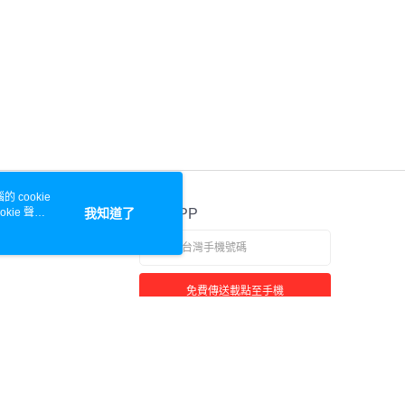
 cookie
kie 聲明
我知道了
官方APP
免費傳送載點至手機
若接到可疑電話，請洽詢165反詐騙專線
本站最佳瀏覽環境請使用 Google Chrome、Firefox 或 Edge 以上版本