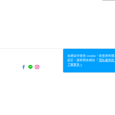
本網站中使用 cookie，欲查詢有關
設定，請參閱本網站「
隱私權條款
使用 cookie。
了解更多 >
TW-MWG1-66-35 Web2
© 2026 by 藍色星球水族寵物國際有限公司