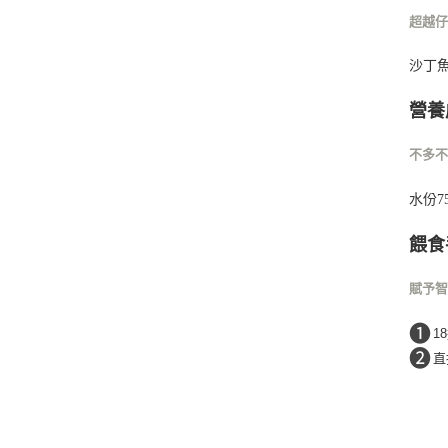
超越
沙丁
營養
不多
水份7
餵食
賦予
❶
1
❷
直