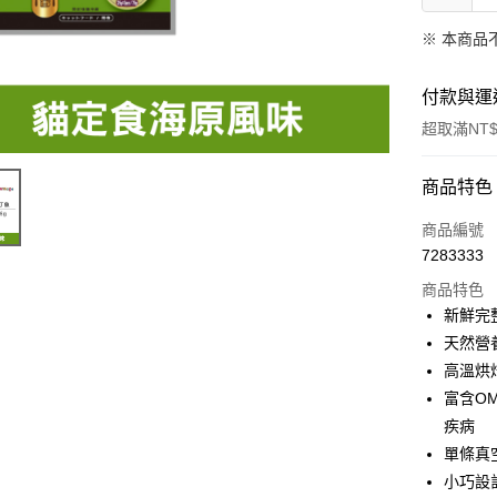
※ 本商品
付款與運
超取滿NT$
付款方式
商品特色
信用卡一
商品編號
7283333
超商取貨
商品特色
LINE Pay
新鮮完
天然營
Apple Pay
高溫烘
街口支付
富含O
疾病
Google Pa
單條真
小巧設