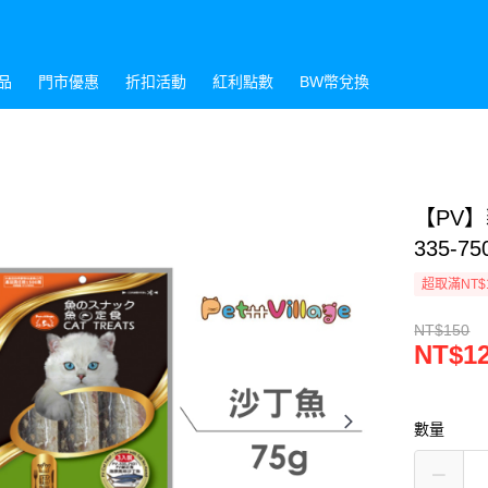
品
門市優惠
折扣活動
紅利點數
BW幣兌換
【PV】
335-75
超取滿NT$
NT$150
NT$1
數量