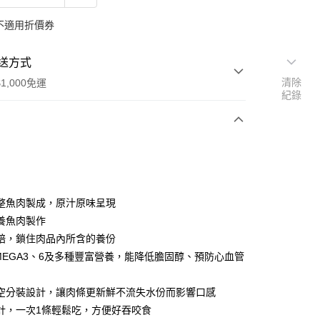
不適用折價券
送方式
清除
1,000免運
紀錄
次付款
付款
整魚肉製成，原汁原味呈現
養魚肉製作
焙，鎖住肉品內所含的養份
MEGA3、6及多種豐富營養，能降低膽固醇、預防心血管
y
空分裝設計，讓肉條更新鮮不流失水份而影響口感
計，一次1條輕鬆吃，方便好吞咬食