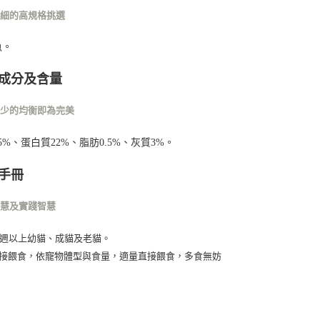
仔細的高規格挑選
魚
。
成分及含量
不少的均衡即為完美
5%、蛋白質22%、脂肪0.5%、灰質3%。
手冊
智慧及實踐智慧
8週以上幼貓、成貓及老貓。
接餵食，依寵物體型與食量，適量直接餵食，多食無妨