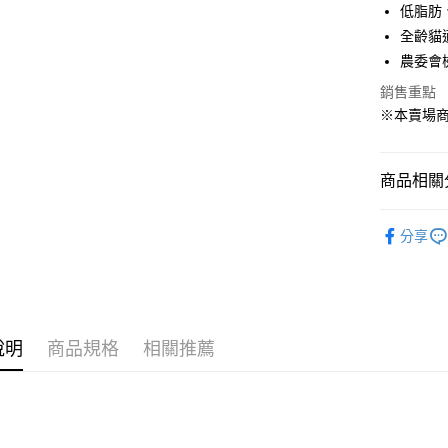
運送方式
低脂肪
全齡貓
全家取貨
農委會
每筆NT$8
銷售重點
7-11取貨
※本賣場
每筆NT$8
宅配
商品相關分
每筆NT$1
PetVillage
宅配(滿額
分享
每筆NT$1
付款後門
免運費
說明
商品規格
相關推薦