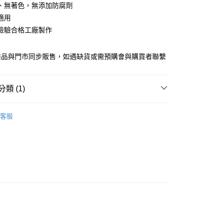
、無著色，無添加防腐劑
適用
付款
檢驗合格工廠製作
0，滿NT$1,000(含以上)免運費
付款
商品與門市同步販售，如遇缺貨或需預購會與購買者聯繫
0，滿NT$1,000(含以上)免運費
類 (1)
60
貓咪｜貓定食
免運)
客服
60，滿NT$5,000(含以上)免運費
市自取