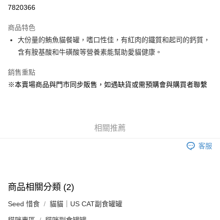
超商取貨付款
7820366
LINE Pay
商品特色
Apple Pay
大份量的鮪魚貓餐罐，嗜口性佳，有紅肉的鐵質和起司的鈣質，
含有胺基酸和牛磺酸等營養素能幫助愛貓健康。
街口支付
銷售重點
Google Pay
※本賣場商品與門市同步販售，如遇缺貨或需預購會與購買者聯繫
運送方式
全家取貨付款
每筆NT$80，滿NT$1,000(含以上)免運費
相關推薦
7-11取貨付款
客服
每筆NT$80，滿NT$1,000(含以上)免運費
宅配
商品相關分類 (2)
每筆NT$160
Seed 惜食
貓貓｜US CAT副食罐罐
宅配(滿額免運)