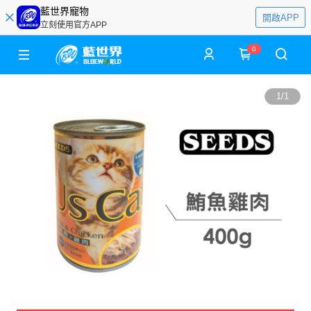
藍世界寵物
開啟APP
立刻使用官方APP
0
1
/
1