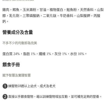
付款後門市自取
雞肉，鱈魚，玉米澱粉，甘油，植物蛋白，鮭魚粉，天然香料，山梨
免運費
醇，乳化劑，三聚磷酸鈉，二氧化鈦，牛奶香料，山梨酸鉀，丙酸
鈣。
營養成分及含量
不多不少的均衡即為完美
蛋白質 24%，脂肪 1%，纖維 1%，灰分 1%，水份 16%。
餵食手冊
賦予智慧及實踐智慧
❶
練寵物18週以上幼犬、成犬及老犬
❷
直接以手餵食寵物，藉以訓練寵物增加互動，並可補充足夠的營養。