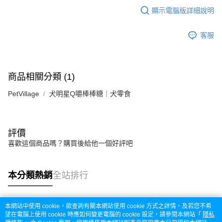
顯示電腦版詳細說明
客服
商品相關分類 (1)
PetVillage
犬明星Q嚼棒棒糖｜犬零食
評價
喜歡這個商品嗎？購買後給他一個好評吧
本分類熱銷
全站排行
本網站中使用 cookie，欲查詢有關本網站使用 cookie 方式之詳情，及若您不希
熱門標籤
望在電腦上使用 cookie 時應如何變更電腦的 cookie 設定，請參閱本網站「
隱私