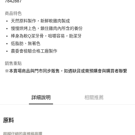
7842887
LINE Pay
商品特色
Apple Pay
天然原料製作，新鮮軟雞肉製成
慢慢烘烤上色，鎖住雞肉內所含的養份
街口支付
棒身為軟Q潔牙骨，咀嚼容易，助潔牙
Google Pay
低脂肪、無著色
農委會檢驗合格工廠製作
運送方式
銷售重點
全家取貨付款
※本賣場商品與門市同步販售，如遇缺貨或需預購會與購買者聯繫
每筆NT$80，滿NT$1,000(含以上)免運費
7-11取貨付款
每筆NT$80，滿NT$1,000(含以上)免運費
詳細說明
相關推薦
宅配
每筆NT$160
原料
宅配(滿額免運)
每筆NT$160，滿NT$5,000(含以上)免運費
超越仔細的高規格挑選