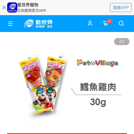
藍世界寵物
開啟APP
立刻使用官方APP
0
1
/
1