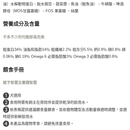
油）水解動物蛋白、脫水豌豆、甜菜漿、魚油（鮭魚油）、牛磺酸、啤酒
酵母（MOS甘露寡糖）、FOS 果寡糖 、絲蘭
營養成分及含量
不多不少的均衡即為完美
粗蛋白34％ 油脂和脂肪14％ 粗纖維2.2％ 粗灰分5.5％ 鈣0.8％ 磷0.8％ 鎂
0.06％ 鈉0.19％ Omega 6 必需脂肪酸3％ Omega 3 必需脂肪酸0.8％
餵食手冊
賦予智慧及實踐智慧
❶
犬適用
❷
食用時需有飼主在旁陪伴並提供乾淨的飲用水。
❸
依表格提供建議餵食量餵食，並依寵物體型及活動量做適時調整，並適
時提供新鮮飲用水
❹
本產品為寵物零食，請避免孩童食用。