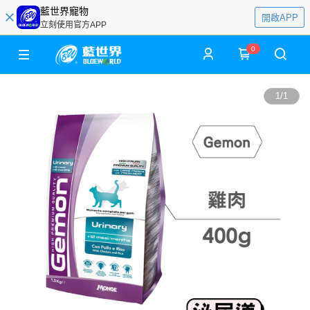
藍世界寵物
開啟APP
立刻使用官方APP
0
1
/
1