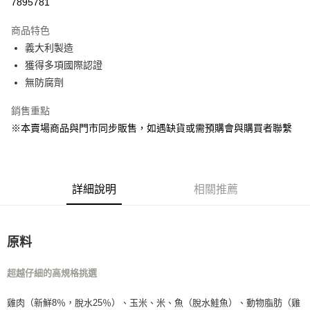
7895781
Apple Pay
商品特色
街口支付
義大利製造
獲得多項國際認證
Google Pay
無防腐劑
運送方式
銷售重點
宅配
※本賣場商品與門市同步販售，如遇缺貨或需預購會與購買者聯繫
每筆NT$160
宅配(滿額免運)
詳細說明
相關推薦
每筆NT$160，滿NT$5,000(含以上)免運費
付款後門市自取
免運費
原料
超越仔細的高規格挑選
雞肉（新鮮8％，脫水25％）、玉米、米、魚（脫水鮭魚）、動物脂肪（雞