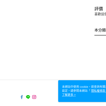
評價
喜歡這
本分類
本網站中使用 cookie，欲查詢有關
設定，請參閱本網站「
隱私權條款
使用 cookie。
了解更多 >