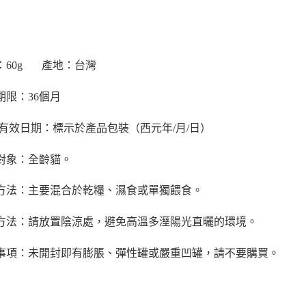
60g       產地：台灣
限：36個月       
/有效日期：標示於產品包裝（西元年/月/日）    
對象：全齡貓。
方法：主要混合於乾糧、濕食或單獨餵食。    
方法：請放置陰涼處，避免高溫多溼陽光直曬的環境。
事項：未開封即有膨脹、彈性罐或嚴重凹罐，請不要購買。