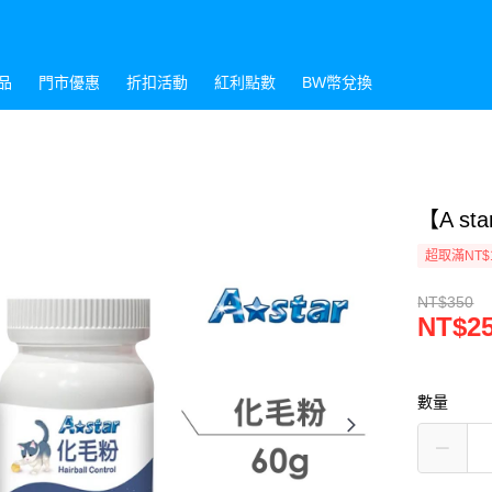
品
門市優惠
折扣活動
紅利點數
BW幣兌換
【A st
超取滿NT$
NT$350
NT$2
數量