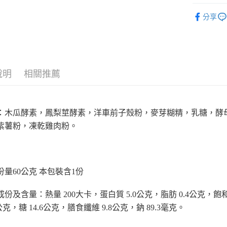
Astar
貓
每筆NT$8
分享
狗狗專區
7-11取貨
每筆NT$8
貓咪專區
宅配
說明
相關推薦
每筆NT$1
宅配(滿額
每筆NT$1
：木瓜酵素，鳳梨莖酵素，洋車前子殼粉，麥芽糊精，乳糖，酵
付款後門
紫薯粉，凍乾雞肉粉。
免運費
份量60公克 本包裝含1份
份及含量：熱量 200大卡，蛋白質 5.0公克，脂肪 0.4公克，飽和
1公克，糖 14.6公克，膳食纖維 9.8公克，鈉 89.3毫克。