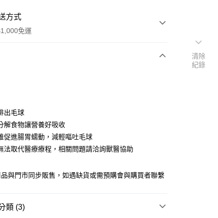
送方式
1,000免運
清除
紀錄
次付款
付款
排出毛球
分解食物讓營養好吸收
維促進腸胃蠕動，減輕嘔吐毛球
無法取代醫療療程，相關問題請洽詢獸醫協助
y
商品與門市同步販售，如遇缺貨或需預購會與購買者聯繫
類 (3)
付款