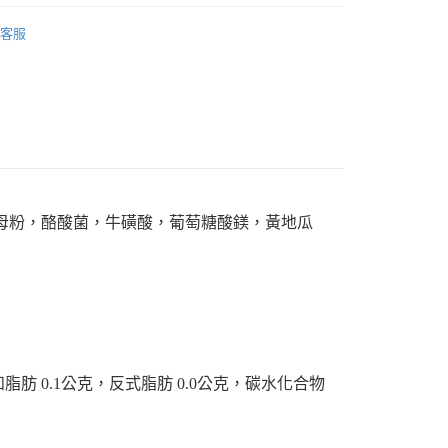
犬｜營養保健食品
0，滿NT$1,000(含以上)免運費
客服
狗狗保健食品
付款
0，滿NT$1,000(含以上)免運費
貓咪保健食品
60
免運)
60，滿NT$5,000(含以上)免運費
母粉，酪酸菌，牛磺酸，葡萄糖酸鎂，黃地瓜
市自取
脂肪 0.1公克，反式脂肪 0.0公克，碳水化合物 