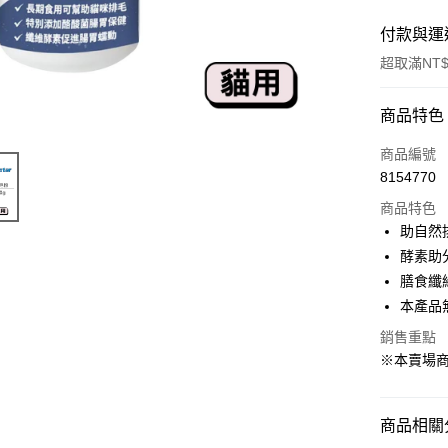
付款與運
超取滿NT$
付款方式
商品特色
信用卡一
商品編號
8154770
超商取貨
商品特色
LINE Pay
助自然
酵素助
Apple Pay
膳食纖
街口支付
本產品
Google Pa
銷售重點
※本賣場
運送方式
商品相關分
全家取貨