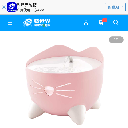
藍世界寵物
開啟APP
立刻使用官方APP
0
1
/
1