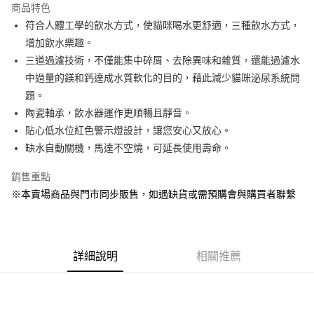
商品特色
Apple Pay
符合人體工學的飲水方式，使貓咪喝水更舒適，三種飲水方式，
增加飲水樂趣。
街口支付
三道過濾技術，不僅能集中碎屑、去除異味和雜質，還能過濾水
Google Pay
中過量的鎂和鈣達成水質軟化的目的，藉此減少貓咪泌尿系統問
題。
運送方式
陶瓷軸承，飲水器運作更順暢且靜音。
貼心低水位紅色警示燈設計，讓您安心又放心。
全家取貨付款
缺水自動關機，馬達不空燒，可延長使用壽命。
每筆NT$80，滿NT$1,000(含以上)免運費
7-11取貨付款
銷售重點
※本賣場商品與門市同步販售，如遇缺貨或需預購會與購買者聯繫
每筆NT$80，滿NT$1,000(含以上)免運費
宅配
每筆NT$160
詳細說明
相關推薦
宅配(滿額免運)
每筆NT$160，滿NT$5,000(含以上)免運費
付款後門市自取