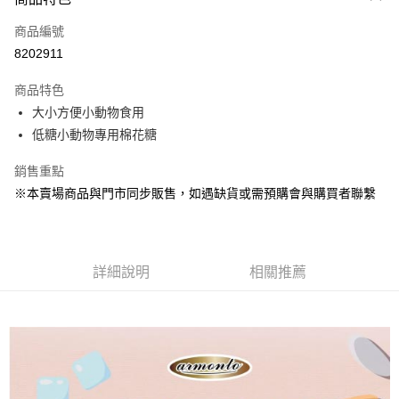
信用卡一次付款
商品編號
超商取貨付款
8202911
LINE Pay
商品特色
Apple Pay
大小方便小動物食用
低糖小動物專用棉花糖
街口支付
銷售重點
Google Pay
※本賣場商品與門市同步販售，如遇缺貨或需預購會與購買者聯繫
運送方式
全家取貨付款
每筆NT$80，滿NT$1,000(含以上)免運費
詳細說明
相關推薦
7-11取貨付款
每筆NT$80，滿NT$1,000(含以上)免運費
宅配
每筆NT$160