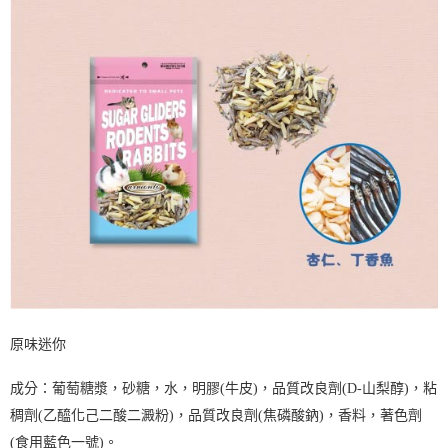
原味迷你
成分：葡萄糖漿，砂糖，水，明膠(牛皮)，品質改良劑(D-山梨醇)，粘
稠劑(乙醯化己二酸二澱粉)，品質改良劑(焦磷酸鈉)，香料，著色劑
(食用藍色一號)。