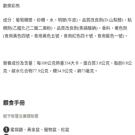
歡樂彩熊
成分：葡萄糖漿，砂糖，水，明膠(牛皮)，品質改良劑(D-山梨醇)，粘
稠劑(乙醯化己二酸二澱粉)，品質改良劑(焦磷酸鈉)，香料，著色劑
(食用黃色四號，食用黃色五號，食用紅色四十號，食用藍色一號)。
營養成份及含量：每100公克熱量334大卡，蛋白質3.8公克，脂肪0.8公
克，碳水化合物77.9公克，糖54.9公克，鈉73毫克。
餵食手冊
賦予智慧及實踐智慧
❶
蜜袋鼯、黃金鼠、寵物鼠、松鼠