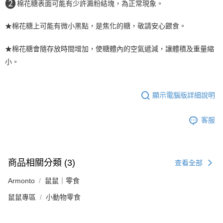
❷
棉花糖表面可能有少許澱粉結塊，為正常現象。
★棉花糖上可能有微小黑點，是焦化的糖，敬請安心餵食。
★棉花糖會隨存放時間增加，使糖體內的空氣遞減，讓體積及重量縮
小。
顯示電腦版詳細說明
客服
商品相關分類 (3)
查看全部
Armonto
鼠鼠｜零食
鼠鼠專區
小動物零食