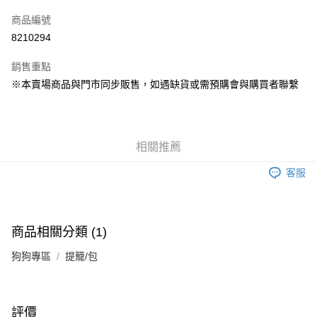
信用卡一次付款
商品編號
LINE Pay
8210294
Apple Pay
銷售重點
街口支付
※本賣場商品與門市同步販售，如遇缺貨或需預購會與購買者聯繫
Google Pay
運送方式
相關推薦
宅配
客服
每筆NT$160
宅配(滿額免運)
每筆NT$160，滿NT$5,000(含以上)免運費
商品相關分類 (1)
付款後門市自取
狗狗專區
提籠/包
免運費
評價