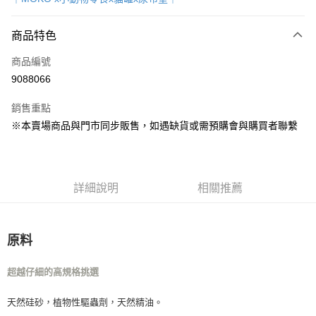
超商取貨付款
商品特色
LINE Pay
商品編號
Apple Pay
9088066
街口支付
銷售重點
Google Pay
※本賣場商品與門市同步販售，如遇缺貨或需預購會與購買者聯繫
運送方式
全家取貨付款
詳細說明
相關推薦
每筆NT$80，滿NT$1,000(含以上)免運費
7-11取貨付款
每筆NT$80，滿NT$1,000(含以上)免運費
原料
宅配
超越仔細的高規格挑選
每筆NT$160
天然硅砂，植物性驅蟲劑，天然精油。
宅配(滿額免運)