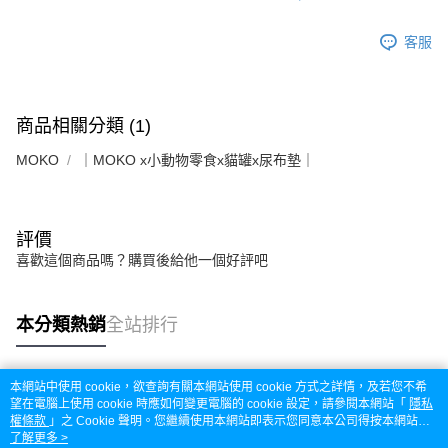
客服
商品相關分類 (1)
MOKO
｜MOKO x小動物零食x貓罐x尿布墊｜
評價
喜歡這個商品嗎？購買後給他一個好評吧
本分類熱銷
全站排行
本網站中使用 cookie，欲查詢有關本網站使用 cookie 方式之詳情，及若您不希
熱門標籤
望在電腦上使用 cookie 時應如何變更電腦的 cookie 設定，請參閱本網站「
隱私
權條款
」之 Cookie 聲明。您繼續使用本網站即表示您同意本公司得按本網站使
用條款之 Cookie 聲明使用 cookie。
了解更多 >