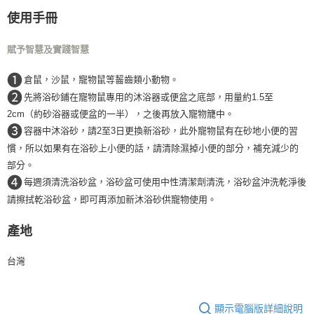
每筆NT$160，滿NT$5,000(含以上)免運費
使用手冊
付款後門市自取
賦予智慧及實踐智慧
免運費
❶
倉鼠，沙鼠，寵物鼠等齧齒類小動物。
❷
先將浴砂鋪在寵物鼠專用的沐浴器或便盆之底部，用量約1.5至
2cm（約砂浴器或便盆的一半），之後再放入寵物籠中。
❸
容器中沐浴砂，請2至3日更換新浴砂，此外寵物鼠有在砂地小便的習
慣，所以如果有在浴砂上小便的話，請清除濕掉小便的部分，補充減少的
部分。
❹
每週須清洗浴砂盆，浴砂盆可使用中性清潔劑清洗，浴砂盆沖洗乾淨後
請擦拭乾浴砂盆，即可再添加新沐浴砂供寵物使用。
產地
台灣
顯示電腦版詳細說明