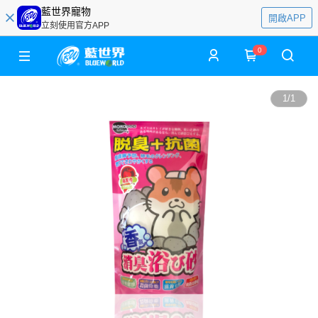
藍世界寵物
開啟APP
立刻使用官方APP
0
1
/
1