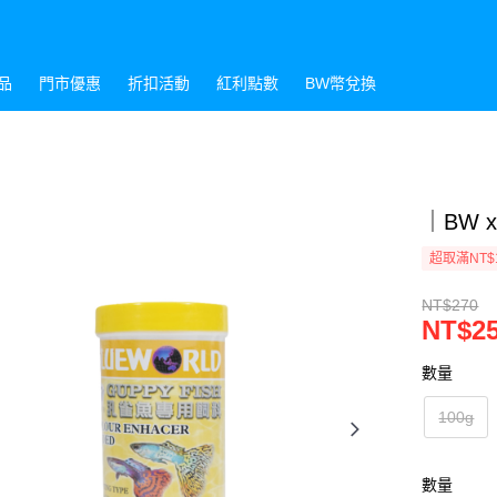
品
門市優惠
折扣活動
紅利點數
BW幣兌換
｜BW 
超取滿NT$
NT$270
NT$2
數量
100g
數量