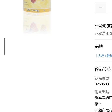
付款與運
超取滿NT$
付款方式
品牌
信用卡一
｜BW x
超商取貨
商品特色
LINE Pay
商品編號
Apple Pay
9250693
銷售重點
街口支付
※本賣場
Google Pa
繫。
※超商取貨