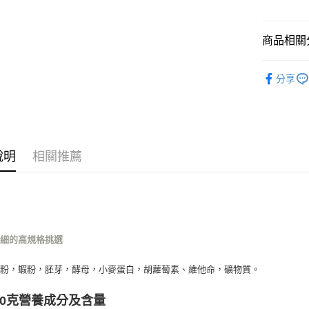
運送方式
商品相關分
全家取貨
每筆NT$8
BW 藍世
分享
7-11取貨
魚魚專區
每筆NT$8
宅配
每筆NT$1
說明
相關推薦
宅配(滿額
每筆NT$1
付款後門
免運費
仔細的高規格挑選
魚粉，蝦粉，胚芽，酵母，小麥蛋白，胡蘿蔔素、維他命，礦物質。
00克營養成分及含量