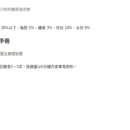
不少的均衡即為完美
 30%以下、脂肪 5%、纖維 3%、灰份 10%、水份 8%
手冊
智慧及實踐智慧
日餵食2〜3次，投餵量以5分鐘内食畢為原則。