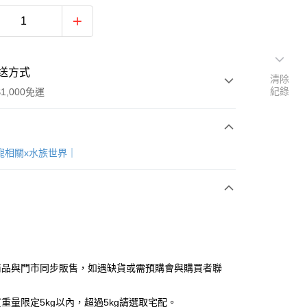
送方式
清除
紀錄
1,000免運
次付款
愛寵相關x水族世界｜
付款
商品與門市同步販售，如遇缺貨或需預購會與購買者聯
y
重量限定5kg以內，超過5kg請選取宅配。