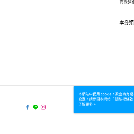
喜歡這
本分類
本網站中使用 cookie，欲查詢有關
設定，請參閱本網站「
隱私權條款
使用 cookie。
了解更多 >