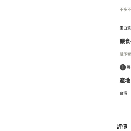
不多
蛋白質
餵食
賦予
❶
每
產地
台灣
評價