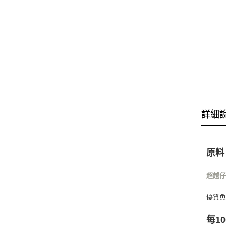
詳細
原料
超越
優質
每1