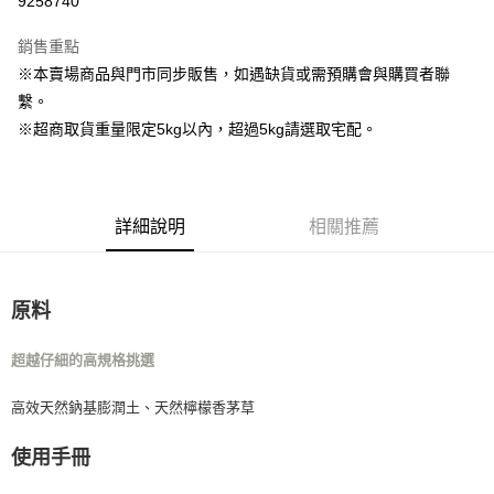
9258740
Apple Pay
銷售重點
街口支付
※本賣場商品與門市同步販售，如遇缺貨或需預購會與購買者聯
繫。
Google Pay
※超商取貨重量限定5kg以內，超過5kg請選取宅配。
運送方式
宅配
詳細說明
相關推薦
每筆NT$160
宅配(滿額免運)
每筆NT$160，滿NT$5,000(含以上)免運費
原料
付款後門市自取
超越仔細的高規格挑選
免運費
高效天然鈉基膨潤土、天然檸檬香茅草
使用手冊