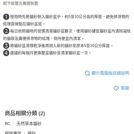
賦予智慧及實踐智慧
❶
使用時先將貓砂倒入貓砂盆中，約5至10公分高的厚度，避免排泄物的
結塊直接黏在貓砂盆底。
❷
每日依照貓咪的習慣清潔貓砂盆數次，使用貓砂鏟從貓砂盆內清除凝結
的貓尿及糞便排泄物的結塊，保持便盆內清潔。
❸
將貓砂盆清理乾淨後再倒入新的貓砂至原本5至10公分厚度。
❹
建議約每個月更換整盆貓砂並清潔貓砂盆一次。
顯示電腦版詳細說明
客服
商品相關分類 (2)
BC
天然草本貓砂
貓咪專區
礦砂