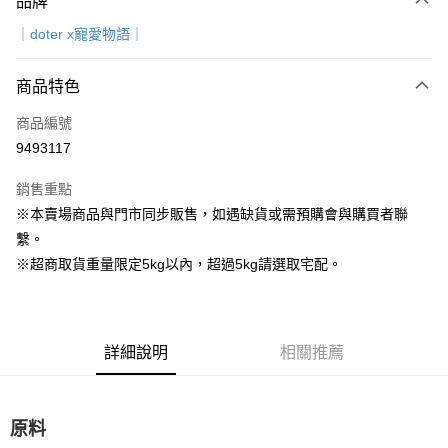
品牌
信用卡一次付款
｜doter x寵愛物語｜
超商取貨付款
商品特色
LINE Pay
商品編號
Apple Pay
9493117
街口支付
銷售重點
Google Pay
※本賣場商品與門市同步販售，如遇缺貨或需預購會與購買者聯
繫。
運送方式
※超商取貨重量限定5kg以內，超過5kg請選取宅配。
全家取貨付款
每筆NT$80，滿NT$1,000(含以上)免運費
7-11取貨付款
詳細說明
相關推薦
每筆NT$80，滿NT$1,000(含以上)免運費
宅配
原料
每筆NT$160