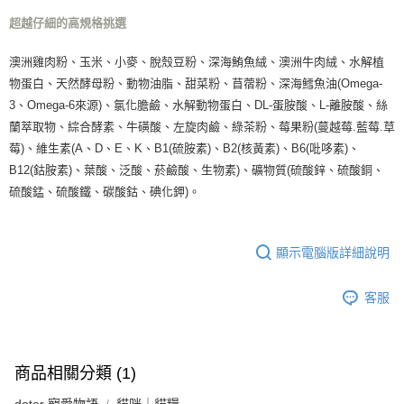
宅配(滿額免運)
超越仔細的高規格挑選
每筆NT$160，滿NT$5,000(含以上)免運費
澳洲雞肉粉、玉米、小麥、脫殼豆粉、深海鮪魚絨、澳洲牛肉絨、水解植
付款後門市自取
物蛋白、天然酵母粉、動物油脂、甜菜粉、苜蓿粉、深海鱈魚油(Omega-
免運費
3、Omega-6來源)、氯化膽鹼、水解動物蛋白、DL-蛋胺酸、L-離胺酸、絲
蘭萃取物、綜合酵素、牛磺酸、左旋肉鹼、綠茶粉、莓果粉(蔓越莓.藍莓.草
莓)、維生素(A、D、E、K、B1(硫胺素)、B2(核黃素)、B6(吡哆素)、
B12(鈷胺素)、葉酸、泛酸、菸鹼酸、生物素)、礦物質(硫酸鋅、硫酸銅、
硫酸錳、硫酸鐵、碳酸鈷、碘化鉀)。
顯示電腦版詳細說明
客服
商品相關分類 (1)