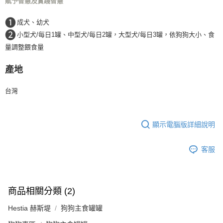
賦予智慧及實踐智慧
❶
成犬、幼犬
❷
小型犬/每日1罐、中型犬/每日2罐，大型犬/每日3罐，依狗狗大小、食
量調整餵食量
產地
台灣
顯示電腦版詳細說明
客服
商品相關分類 (2)
Hestia 赫斯堤
狗狗主食罐罐