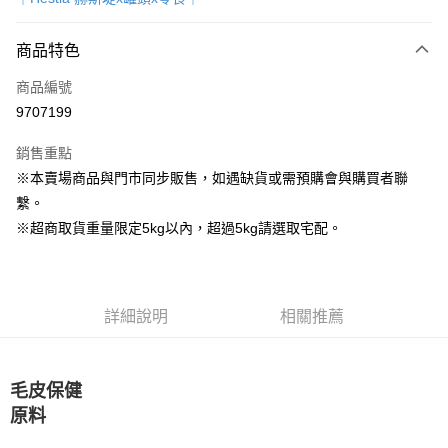
超商取貨付款
商品特色
LINE Pay
商品編號
Apple Pay
9707199
街口支付
銷售重點
Google Pay
※本賣場商品與門市同步販售，如遇缺貨或需預購會與購買者聯
繫。
運送方式
※超商取貨重量限定5kg以內，超過5kg請選取宅配。
全家取貨付款
每筆NT$80，滿NT$1,000(含以上)免運費
7-11取貨付款
詳細說明
相關推薦
每筆NT$80，滿NT$1,000(含以上)免運費
宅配
毛皮保健
每筆NT$160
原料
宅配(滿額免運)