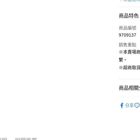
LINE Pay
商品特色
Apple Pay
商品編號
街口支付
9709137
銷售重點
Google Pa
※本賣場
繫。
運送方式
※超商取貨
宅配
每筆NT$1
商品相關分
宅配(滿額
SHANgH
分享
每筆NT$1
狗狗專區
付款後門
免運費