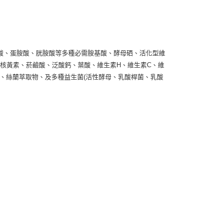
酸、蛋胺酸、胱胺酸等多種必需胺基酸、酵母硒、活化型維
12、核黃素、菸鹼酸、泛酸鈣、葉酸、維生素H、維生素C、維
 鎂 矽)、絲蘭萃取物、及多種益生菌(活性酵母、乳酸桿菌、乳酸