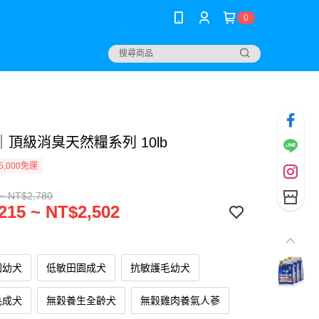
0
頂級消臭天然糧系列 10lb
5,000免運
~ NT$2,780
215 ~ NT$2,502
園幼犬
低敏田園成犬
抗敏護毛幼犬
毛成犬
無穀養生全齡犬
無穀雞肉養氣人蔘