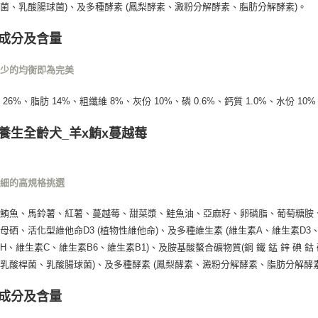
菌、乳酸腸球菌)、及多種酵素 (鳳梨酵素、澱粉分解酵素、脂肪分解酵素)。
成分及含量
不少的均衡即為完美
26%、脂肪 14%、粗纖維 8%、灰份 10%、磷 0.6%、鈣質 1.0%、水份 10%
養生全齡犬_羊x鮪x蔓越莓
仔細的高規格挑選
、鮪魚、馬鈴薯、紅薯、蔓越莓、甜菜漿、鮭魚油、亞麻籽、卵磷脂、葡萄糖胺
母硒、活化型維他命D3 (植物性維他命)、及多種維生素 (維生素A、維生素D
H、維生素C、維生素B6、維生素B1)、及胺基酸螯合礦物質(銅 鐵 錳 鋅 碘 鈷 
乳酸桿菌、乳酸腸球菌)、及多種酵素 (鳳梨酵素、澱粉分解酵素、脂肪分解酵素
成分及含量