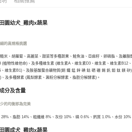
說明
相關推薦
田園幼犬_雞肉x蔬果
仔細的高規格挑選
、糙米、胡蘿蔔、高麗菜、甜菜等多種蔬果、鮭魚油、亞麻籽、卵磷脂、及離胺
3 (植物性維他命)、及多種維生素 (維生素A、維生素D3、維生素、維生素B
6、維生素B1)、及胺基酸螯合礦物質(銅 鐵 錳 鋅 碘 鈷 硒 硼 錫 釩 鉬 鈦
)、及多種酵素 (鳳梨酵素、澱粉分解酵素、脂肪分解酵素)。
成分及含量
不少的均衡即為完美
28%、脂肪 14%、粗纖維 8%、灰份 10%、磷 0.6%、鈣質 1.0%、水份 10%
田園成犬_雞肉x蔬果