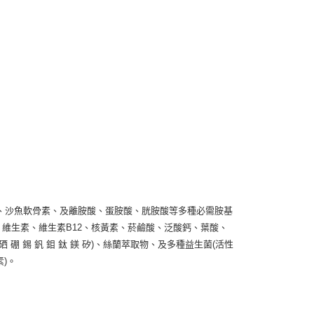
、沙魚軟骨素、及離胺酸、蛋胺酸、胱胺酸等多種必需胺基
3、維生素、維生素B12、核黃素、菸鹼酸、泛酸鈣、葉酸、
硒 硼 錫 釩 鉬 鈦 鎂 矽)、絲蘭萃取物、及多種益生菌(活性
)。