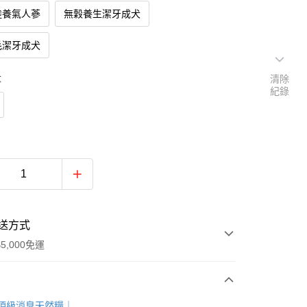
陸養氣人蔘
無穀養生潔牙成犬
毛潔牙成犬
量
清除
紀錄
送方式
5,000免運
次付款
頂級消臭天然糧｜