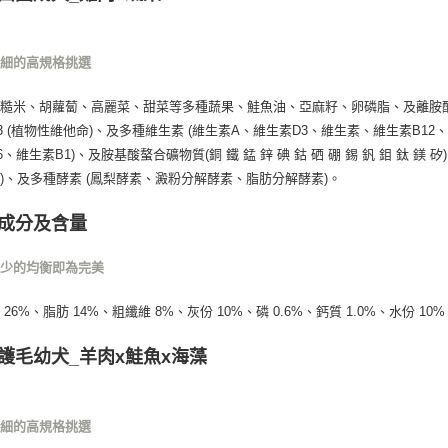
仔細的高規格挑選
、糙米、胡蘿蔔、高麗菜、甜菜等多種蔬果、鮭魚油、亞麻籽、卵磷脂、及離胺
3 (植物性維他命)、及多種維生素 (維生素A、維生素D3、維生素、維生素B
6、維生素B1)、及胺基酸螯合礦物質(銅 鐵 錳 鋅 碘 鈷 硒 硼 錫 釩 鉬 鈦
)、及多種酵素 (鳳梨酵素、澱粉分解酵素、脂肪分解酵素)。
成分及含量
不少的均衡即為完美
26%、脂肪 14%、粗纖維 8%、灰份 10%、磷 0.6%、鈣質 1.0%、水份 10%
護毛幼犬_羊肉x鮭魚x海藻
仔細的高規格挑選