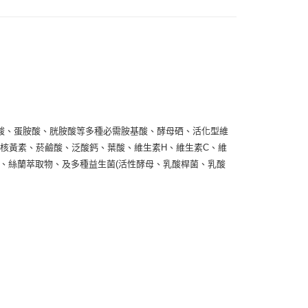
酸、蛋胺酸、胱胺酸等多種必需胺基酸、酵母硒、活化型維
12、核黃素、菸鹼酸、泛酸鈣、葉酸、維生素H、維生素C、維
 鎂 矽)、絲蘭萃取物、及多種益生菌(活性酵母、乳酸桿菌、乳酸