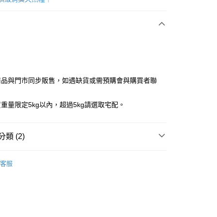
y
商品與門市同步販售，如遇缺貨或需預購會與購買者聯
重量限定5kg以內，超過5kg請選取宅配。
60
類 (2)
免運)
ANg 希恩奇
狗狗｜犬糧
客服
60，滿NT$5,000(含以上)免運費
成犬飼料
市自取