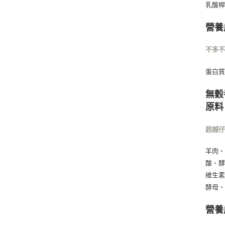
乳酸桿
營養
不多
蛋白質 
無穀
原料
超越
羊肉
酸、酵
維生素
酵母、
營養