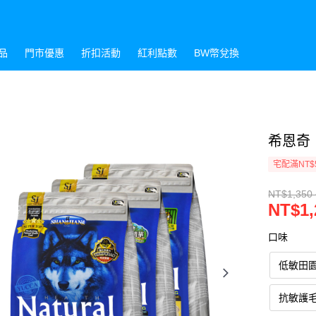
品
門市優惠
折扣活動
紅利點數
BW幣兌換
希恩奇｜
宅配滿NT$
NT$1,350 
NT$1,
口味
低敏田
抗敏護