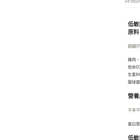
詳細
低敏
原料
超越
雞肉
他命D
生素B
腸球菌
營養
不多
蛋白質 
低敏