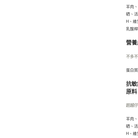
羊肉
硒、活
H、維
乳酸桿
營養
不多
蛋白質 
抗敏
原料
超越
羊肉
硒、活
H、維