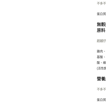
不多
蛋白質 
無穀
原料
超越
雞肉、
基酸、
酸、維
(活性
營養
不多
蛋白質 