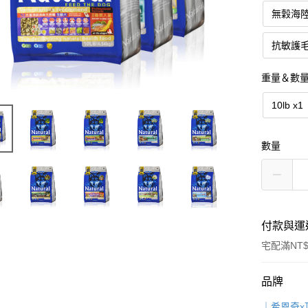
無穀海
抗敏護
重量＆數
10lb x1
數量
付款與運
宅配滿NT$
付款方式
品牌
信用卡一
｜希恩奇x