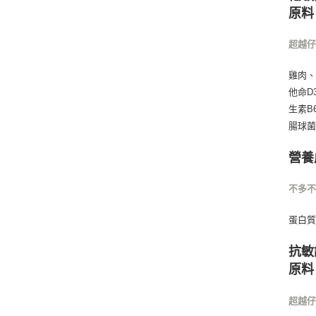
原料
超越
雞肉
他命D
生素B
腸球菌
營養
不多
蛋白質 
抗敏
原料
超越