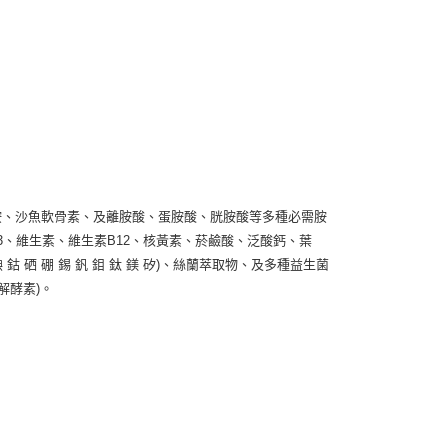
胺、沙魚軟骨素、及離胺酸、蛋胺酸、胱胺酸等多種必需胺
D3、維生素、維生素B12、核黃素、菸鹼酸、泛酸鈣、葉
鈷 硒 硼 錫 釩 鉬 鈦 鎂 矽)、絲蘭萃取物、及多種益生菌
解酵素)。