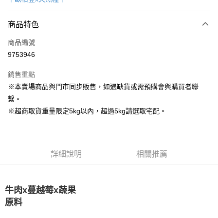
超商取貨付款
商品特色
LINE Pay
商品編號
Apple Pay
9753946
街口支付
銷售重點
Google Pay
※本賣場商品與門市同步販售，如遇缺貨或需預購會與購買者聯
繫。
運送方式
※超商取貨重量限定5kg以內，超過5kg請選取宅配。
全家取貨付款
每筆NT$80，滿NT$1,000(含以上)免運費
7-11取貨付款
詳細說明
相關推薦
每筆NT$80，滿NT$1,000(含以上)免運費
宅配
牛肉x蔓越莓x蔬果
每筆NT$160
原料
宅配(滿額免運)