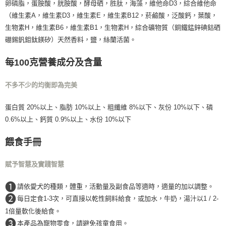
卵磷脂，蛋胺酸，胱胺酸，酵母硒，胜肽，海藻，維他命D3，綜合維他命
（維生素A，維生素D3，維生素E，維生素B12，菸鹼酸，泛酸鈣，葉酸，
生物素H，維生素B6，維生素B1，生物素H，綜合礦物質（銅鐵錳鋅碘鈷硒
硼錫釩鉬鈦鎂矽）天然香料，鹽，絲蘭活菌。
每100克營養成分及含量
不多不少的均衡即為完美
蛋白質 20%以上、脂肪 10%以上、粗纖維 8%以下、灰份 10%以下、磷
0.6%以上、鈣質 0.9%以上、水份 10%以下
餵食手冊
賦予智慧及實踐智慧
❶
請依愛犬的種類，體重，活動量及副食品等適時，適量的加以調整。
❷
每日定食1-3次，可直接以乾性飼料給食，或加水，牛奶，湯汁以1 / 2-
1倍量軟化後給食。
❸
本產品為寵物零食，請避免孩童食用。