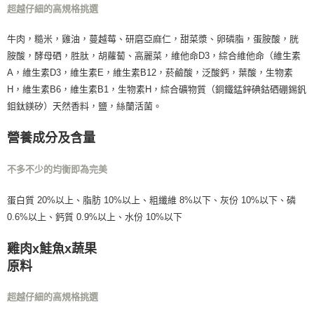
超越仔細的高規格挑選
每筆NT$160，滿NT$5,000(含以上)免運費
付款後門市自取
牛肉，糙米，雞油，蔓越莓、研磨亞麻仁，甜菜漿、卵磷脂，蛋胺酸，胱
免運費
胺酸，酵母硒，胜肽，胡蘿蔔、高麗菜，維他命D3，綜合維他命（維生素
A，維生素D3，維生素E，維生素B12，菸鹼酸，泛酸鈣，葉酸，生物素
H，維生素B6，維生素B1，生物素H，綜合礦物質（銅鐵錳鋅碘鈷硒硼錫釩
鉬鈦鎂矽）天然香料，鹽，絲蘭活菌。
營養成分及含量
不多不少的均衡即為完美
蛋白質 20%以上、脂肪 10%以上、粗纖維 8%以下、灰份 10%以下、磷
0.6%以上、鈣質 0.9%以上、水份 10%以下
雞肉x鮭魚x蔬果
原料
超越仔細的高規格挑選