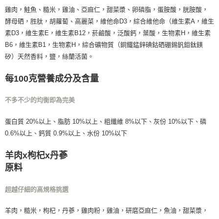
雞肉，鮭魚、糙米，雞油、亞麻仁，甜菜漿、卵磷脂，蛋胺酸，胱胺酸，
酵母硒，胜肽，胡蘿蔔、高麗菜，維他命D3，綜合維他命（維生素A，維生
素D3，維生素E，維生素B12，菸鹼酸，泛酸鈣，葉酸，生物素H，維生素
B6，維生素B1，生物素H，綜合礦物質（銅鐵錳鋅碘鈷硒硼錫釩鉬鈦鎂
矽）天然香料，鹽，絲蘭活菌。
每100克營養成分及含量
不多不少的均衡即為完美
蛋白質 20%以上、脂肪 10%以上、粗纖維 8%以下、灰份 10%以下、磷
0.6%以上、鈣質 0.9%以上、水份 10%以下
羊肉x枸杞x丹蔘
原料
超越仔細的高規格挑選
羊肉，糙米，枸杞，丹蔘，雞肉粉，雞油，研磨亞麻仁，魚油，甜菜漿，