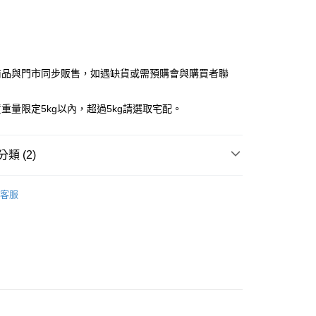
商品與門市同步販售，如遇缺貨或需預購會與購買者聯
y
重量限定5kg以內，超過5kg請選取宅配。
類 (2)
付款
0，滿NT$1,000(含以上)免運費
歐格登
狗狗｜犬糧
客服
付款
室內犬飼料
0，滿NT$1,000(含以上)免運費
60
免運)
60，滿NT$5,000(含以上)免運費