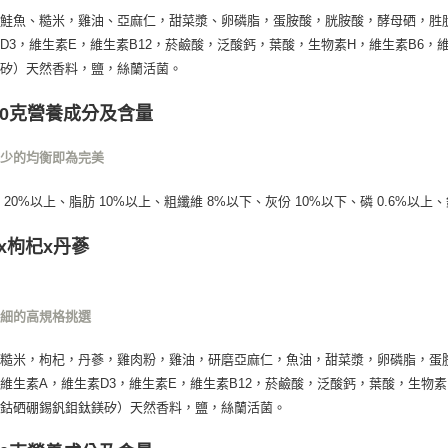
鮭魚、糙米，雞油、亞麻仁，甜菜漿、卵磷脂，蛋胺酸，胱胺酸，酵母硒，胜肽
D3，維生素E，維生素B12，菸鹼酸，泛酸鈣，葉酸，生物素H，維生素B6，
鎂矽）天然香料，鹽，絲蘭活菌。
00克營養成分及含量
不少的均衡即為完美
 20%以上、脂肪 10%以上、粗纖維 8%以下、灰份 10%以下、磷 0.6%以上、
x枸杞x丹蔘
仔細的高規格挑選
糙米，枸杞，丹蔘，雞肉粉，雞油，研磨亞麻仁，魚油，甜菜漿，卵磷脂，蛋
維生素A，維生素D3，維生素E，維生素B12，菸鹼酸，泛酸鈣，葉酸，生物素
碘鈷硒硼錫釩鉬鈦鎂矽）天然香料，鹽，絲蘭活菌。