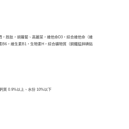
市自取
硒，胜肽，胡蘿蔔、高麗菜，維他命D3，綜合維他命（維
素B6，維生素B1，生物素H，綜合礦物質（銅鐵錳鋅碘鈷
鈣質 0.9%以上、水份 10%以下