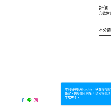
評價
喜歡這
本分類
本網站中使用 cookie，欲查詢有關
設定，請參閱本網站「
隱私權條款
使用 cookie。
了解更多 >