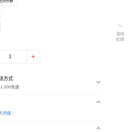
杞x丹蔘
量
清除
紀錄
送方式
1,000免運
次付款
天然糧｜
付款