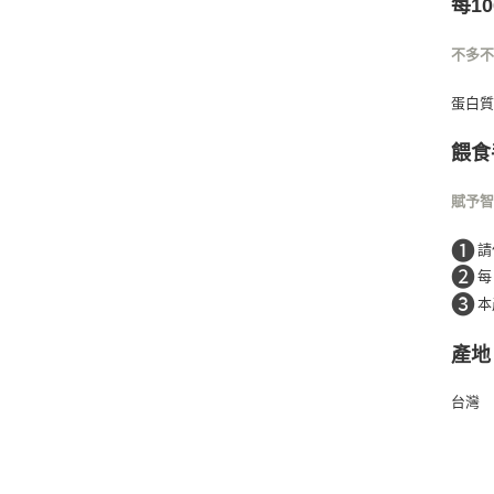
每1
不多
蛋白質
餵食
賦予
❶
請
❷
每
❸
本
產地
台灣