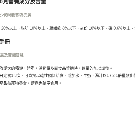
00克營養成分及含量
不少的均衡即為完美
 20%以上、脂肪 10%以上、粗纖維 8%以下、灰份 10%以下、磷 0.6%以上、
手冊
智慧及實踐智慧
依愛犬的種類，體重，活動量及副食品等適時，適量的加以調整。
日定食1-3次，可直接以乾性飼料給食，或加水，牛奶，湯汁以1 / 2-1倍量軟
產品為寵物零食，請避免孩童食用。