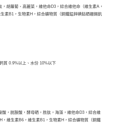
，胡蘿蔔、高麗菜，維他命D3，綜合維他命（維生素A，
維生素B1，生物素H，綜合礦物質（銅鐵錳鋅碘鈷硒硼錫釩
鈣質 0.9%以上、水份 10%以下
胺酸，胱胺酸，酵母硒，胜肽，海藻，維他命D3，綜合維
H，維生素B6，維生素B1，生物素H，綜合礦物質（銅鐵