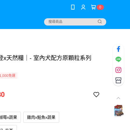
0
登x天然糧｜- 室內犬配方原顆粒系列
1,000免運
80
越莓x蔬果
雞肉x鮭魚x蔬果