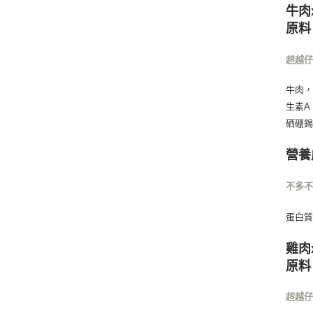
牛肉
原料
超越
牛肉，
生素A
硒硼
營養
不多
蛋白質
雞肉
原料
超越