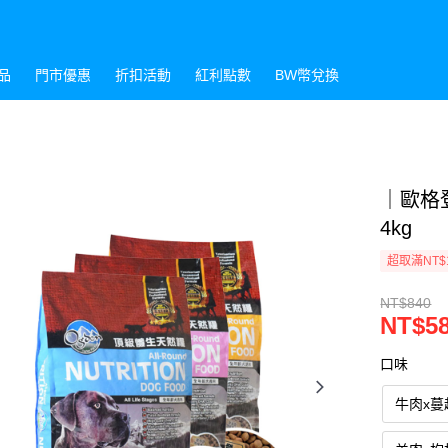
品
門市優惠
折扣活動
紅利點數
BW幣兌換
｜歐格
4kg
超取滿NT$
NT$840
NT$5
口味
牛肉x蔓