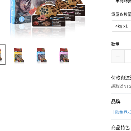
羊肉x枸
重量＆數
4kg x1
數量
付款與運
超取滿NT$
付款方式
品牌
信用卡一
｜歐格登x
超商取貨
商品特色