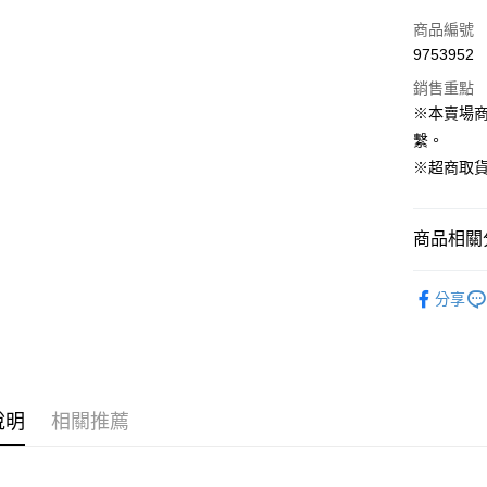
LINE Pay
商品編號
Apple Pay
9753952
銷售重點
街口支付
※本賣場
Google Pa
繫。
※超商取貨
運送方式
商品相關分
全家取貨
每筆NT$8
Ogdon 
分享
7-11取貨
狗狗專區
每筆NT$8
宅配
每筆NT$1
說明
相關推薦
宅配(滿額
每筆NT$1