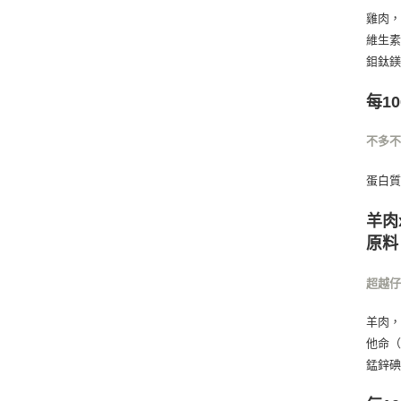
雞肉，
維生素
鉬鈦
每1
不多
蛋白質
羊肉
原料
超越
羊肉，
他命（
錳鋅