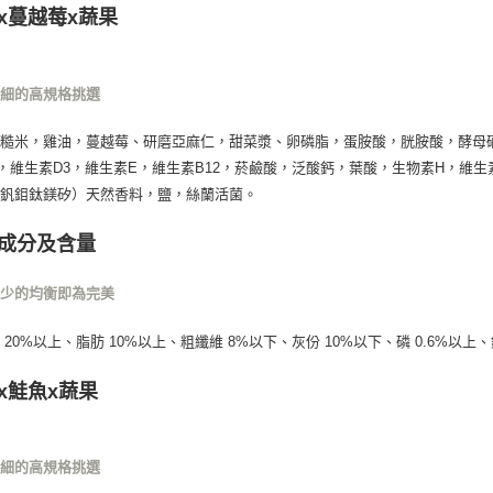
x蔓越莓x蔬果
付款後門
免運費
仔細的高規格挑選
糙米，雞油，蔓越莓、研磨亞麻仁，甜菜漿、卵磷脂，蛋胺酸，胱胺酸，酵母
，維生素D3，維生素E，維生素B12，菸鹼酸，泛酸鈣，葉酸，生物素H，維生
錫釩鉬鈦鎂矽）天然香料，鹽，絲蘭活菌。
成分及含量
不少的均衡即為完美
 20%以上、脂肪 10%以上、粗纖維 8%以下、灰份 10%以下、磷 0.6%以上、
x鮭魚x蔬果
仔細的高規格挑選