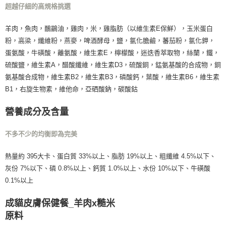
超越仔細的高規格挑選
羊肉，魚肉，鴯鶓油，雞肉，米，雞脂肪（以維生素E保鮮），玉米蛋白
粉，高梁，纖維粉，燕麥，啤酒酵母，鹽，氯化膽鹼，蕃茄粉，氯化鉀，
蛋氨酸，牛磺酸，離氨酸，維生素E，檸檬酸，迷迭香萃取物，絲蘭，鐵，
硫酸鹽，維生素A，醋酸纖維，維生素D3，硫酸銅，錳氨基酸的合成物，銅
氨基酸合成物，維生素B2，維生素B3，磷酸鈣，葉酸，維生素B6，維生素
B1，右旋生物素，維他命，亞硒酸鈉，碳酸鈷
營養成分及含量
不多不少的均衡即為完美
熱量約 395大卡、蛋白質 33%以上、脂肪 19%以上、粗纖維 4.5%以下、
灰份 7%以下、磷 0.8%以上、鈣質 1.0%以上、水份 10%以下、牛磺酸
0.1%以上
成貓皮膚保健餐_羊肉x糙米
原料