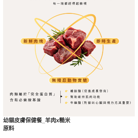
幼貓皮膚保健餐_羊肉x糙米
原料