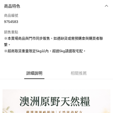
商品特色
LINE Pay
商品編號
Apple Pay
9754583
街口支付
銷售重點
Google Pay
※本賣場商品與門市同步販售，如遇缺貨或需預購會與購買者聯
繫。
運送方式
※超商取貨重量限定5kg以內，超過5kg請選取宅配。
全家取貨付款
每筆NT$80，滿NT$1,000(含以上)免運費
7-11取貨付款
詳細說明
相關推薦
每筆NT$80，滿NT$1,000(含以上)免運費
宅配
每筆NT$160
宅配(滿額免運)
每筆NT$160，滿NT$5,000(含以上)免運費