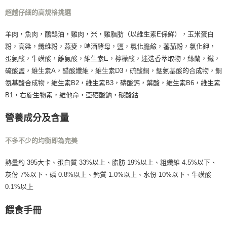
超越仔細的高規格挑選
羊肉，魚肉，鴯鶓油，雞肉，米，雞脂肪（以維生素E保鮮），玉米蛋白
粉，高梁，纖維粉，燕麥，啤酒酵母，鹽，氯化膽鹼，蕃茄粉，氯化鉀，
蛋氨酸，牛磺酸，離氨酸，維生素E，檸檬酸，迷迭香萃取物，絲蘭，鐵，
硫酸鹽，維生素A，醋酸纖維，維生素D3，硫酸銅，錳氨基酸的合成物，銅
氨基酸合成物，維生素B2，維生素B3，磷酸鈣，葉酸，維生素B6，維生素
B1，右旋生物素，維他命，亞硒酸鈉，碳酸鈷
營養成分及含量
不多不少的均衡即為完美
熱量約 395大卡、蛋白質 33%以上、脂肪 19%以上、粗纖維 4.5%以下、
灰份 7%以下、磷 0.8%以上、鈣質 1.0%以上、水份 10%以下、牛磺酸
0.1%以上
餵食手冊