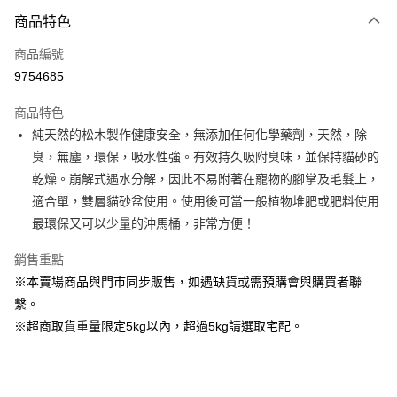
商品特色
Apple Pay
商品編號
街口支付
9754685
Google Pay
商品特色
運送方式
純天然的松木製作健康安全，無添加任何化學藥劑，天然，除
臭，無塵，環保，吸水性強。有效持久吸附臭味，並保持貓砂的
宅配
乾燥。崩解式遇水分解，因此不易附著在寵物的腳掌及毛髮上，
每筆NT$160
適合單，雙層貓砂盆使用。使用後可當一般植物堆肥或肥料使用
宅配(滿額免運)
最環保又可以少量的沖馬桶，非常方便！
每筆NT$160，滿NT$5,000(含以上)免運費
銷售重點
付款後門市自取
※本賣場商品與門市同步販售，如遇缺貨或需預購會與購買者聯
免運費
繫。
※超商取貨重量限定5kg以內，超過5kg請選取宅配。