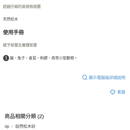
超越仔細的高規格挑選
天然松木
使用手冊
賦予智慧及實踐智慧
❶
貓，兔子，倉鼠，刺蝟，鳥等小型動物。
顯示電腦版詳細說明
客服
商品相關分類 (2)
dp
自然松木砂