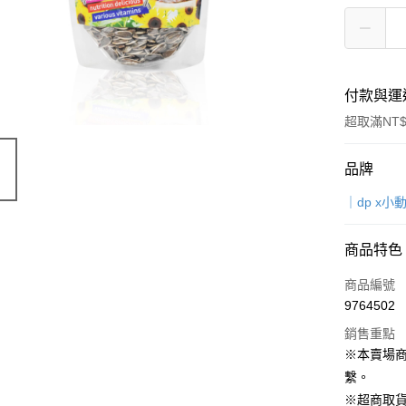
付款與運
超取滿NT$
付款方式
品牌
信用卡一
｜dp x
超商取貨
商品特色
LINE Pay
商品編號
Apple Pay
9764502
銷售重點
街口支付
※本賣場
Google Pa
繫。
※超商取貨