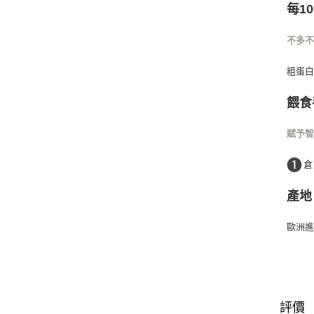
每1
不多
粗蛋白
餵食
賦予
❶
倉
產地
歐洲
評價