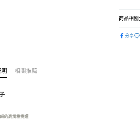
運送方式
商品相關分
全家取貨
每筆NT$8
dp
小動
分享
7-11取貨
➤ 鳥/飛禽 B
每筆NT$8
鼠鼠專區
宅配
鳥兒專區
每筆NT$1
說明
相關推薦
宅配(滿額
每筆NT$1
子
付款後門
免運費
仔細的高規格挑選
子