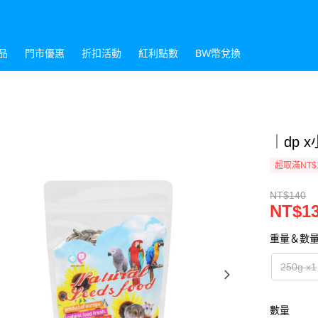
品
門市優惠
折扣活動
紅利點數
BW幣兌換
｜dp 
超取滿NT$
NT$140
NT$1
重量＆數
250g x1
數量