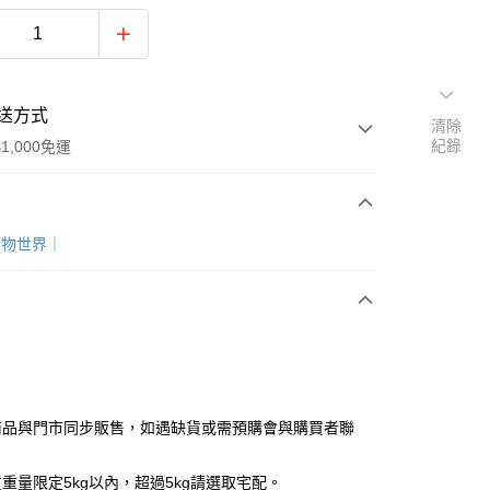
送方式
清除
紀錄
1,000免運
次付款
小動物世界｜
付款
商品與門市同步販售，如遇缺貨或需預購會與購買者聯
y
重量限定5kg以內，超過5kg請選取宅配。