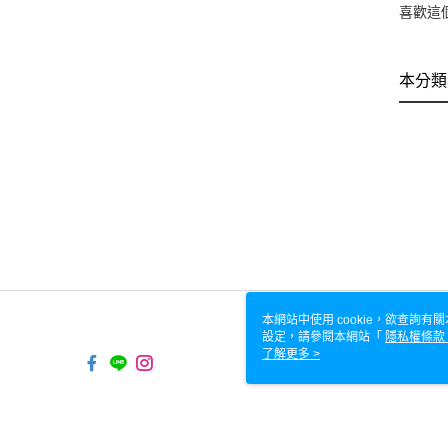
喜歡這
本分類
本網站中使用 cookie，欲查詢有關
設定，請參閱本網站「
隱私權條款
使用 cookie。
了解更多 >