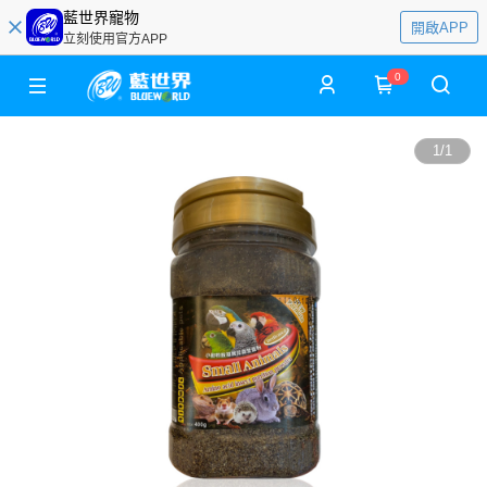
藍世界寵物
開啟APP
立刻使用官方APP
0
1
/
1