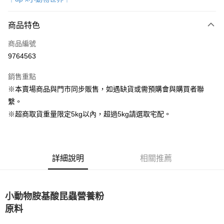
超商取貨付款
商品特色
LINE Pay
商品編號
Apple Pay
9764563
街口支付
銷售重點
Google Pay
※本賣場商品與門市同步販售，如遇缺貨或需預購會與購買者聯
繫。
運送方式
※超商取貨重量限定5kg以內，超過5kg請選取宅配。
全家取貨付款
每筆NT$80，滿NT$1,000(含以上)免運費
7-11取貨付款
詳細說明
相關推薦
每筆NT$80，滿NT$1,000(含以上)免運費
宅配
小動物胺基酸昆蟲營養粉
每筆NT$160
原料
宅配(滿額免運)