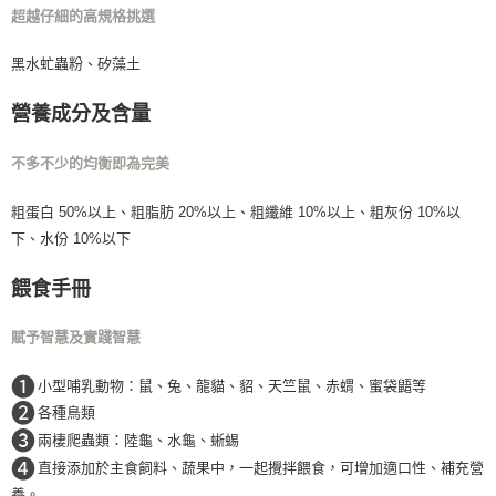
超越仔細的高規格挑選
每筆NT$160，滿NT$5,000(含以上)免運費
付款後門市自取
黑水虻蟲粉、矽藻土
免運費
營養成分及含量
不多不少的均衡即為完美
粗蛋白 50%以上、粗脂肪 20%以上、粗纖維 10%以上、粗灰份 10%以
下、水份 10%以下
餵食手冊
賦予智慧及實踐智慧
❶
小型哺乳動物：鼠、兔、龍貓、貂、天竺鼠、赤蝟、蜜袋鼯等
❷
各種鳥類
❸
兩棲爬蟲類：陸龜、水龜、蜥蜴
❹
直接添加於主食飼料、蔬果中，一起攪拌餵食，可增加適口性、補充營
養。