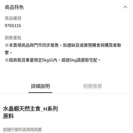
商品特色
LINE Pay
商品編號
Apple Pay
9765115
街口支付
銷售重點
Google Pay
※本賣場商品與門市同步販售，如遇缺貨或需預購會與購買者聯
繫。
運送方式
※超商取貨重量限定5kg以內，超過5kg請選取宅配。
全家取貨付款
每筆NT$80，滿NT$1,000(含以上)免運費
7-11取貨付款
詳細說明
相關推薦
每筆NT$80，滿NT$1,000(含以上)免運費
宅配
水晶蝦天然主食_H系列
每筆NT$160
原料
宅配(滿額免運)
超越仔細的高規格挑選
每筆NT$160，滿NT$5,000(含以上)免運費