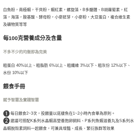
付款後門市自取
白魚粉，南極蝦，干貝粉，蝦紅素，螺旋藻，B多醣體、B胡蘿蔔素，紅
免運費
藻，海藻，胺基酸、酵母粉，小麥胚芽，小麥粉，大豆蛋白，複合維生素
及礦物質等等
每100克營養成分及含量
不多不少的均衡即為完美
粗蛋白 40%以上、粗脂肪 6%以上、粗纖維 3%以下、粗灰份 12%以下、
水份 10%以下
餵食手冊
賦予智慧及實踐智慧
❶
每日餵食2~3次，投餵量以底棲魚在1~2小時內食畢為原則。
❷
建議可搭配K系列水晶蝦高營養抱卵飼料、P系列魚蝦滋養丸及S系列水
晶蝦脫殼素詞料一起餵食，可兼具增豔、成長、繁衍族群等效果