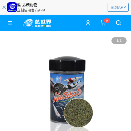
藍世界寵物
開啟APP
立刻使用官方APP
0
1
/
1