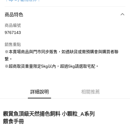
超商取貨付款
商品特色
LINE Pay
商品編號
Apple Pay
9767143
街口支付
銷售重點
Google Pay
※本賣場商品與門市同步販售，如遇缺貨或需預購會與購買者聯
繫。
運送方式
※超商取貨重量限定5kg以內，超過5kg請選取宅配。
全家取貨付款
每筆NT$80，滿NT$1,000(含以上)免運費
7-11取貨付款
詳細說明
相關推薦
每筆NT$80，滿NT$1,000(含以上)免運費
宅配
觀賞魚頂級天然揚色飼料 小顆粒_A系列
每筆NT$160
餵食手冊
宅配(滿額免運)