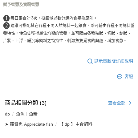
賦予智慧及實踐智慧
每筆NT$160，滿NT$5,000(含以上)免運費
付款後門市自取
❶
每日餵食2~3次，投餵量以數分鐘內食畢為原則。
❷
免運費
建議可搭配其它各種不同天然飼料一起銀食，除可藉由各種不同飼料營
養特性，使魚隻獲得最佳均衡的營養，並可藉由各種粒狀、條狀、錠狀、
片狀、上浮、緩沉等飼料之特持性，刺激魚隻覓食的興趣，增加食慾。
顯示電腦版詳細說明
客服
商品相關分類 (3)
查看全部
dp
魚魚｜魚糧
➤ 觀賞魚 Appreciate fish
【 dp 】主食飼料