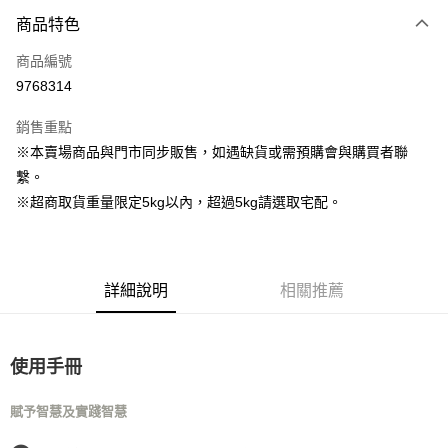
商品特色
Apple Pay
商品編號
街口支付
9768314
Google Pay
銷售重點
運送方式
※本賣場商品與門市同步販售，如遇缺貨或需預購會與購買者聯
繫。
宅配
※超商取貨重量限定5kg以內，超過5kg請選取宅配。
每筆NT$160
宅配(滿額免運)
每筆NT$160，滿NT$5,000(含以上)免運費
詳細說明
相關推薦
付款後門市自取
免運費
使用手冊
賦予智慧及實踐智慧