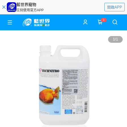
藍世界寵物
開啟APP
立刻使用官方APP
0
1
/
1