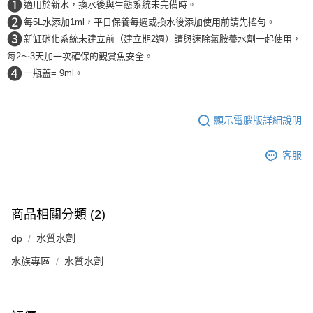
❶
適用於新水，換水後與生態系統未完備時。
❷
每5L水添加1ml，平日保養每週或換水後添加使用前請先搖勻。
❸
新缸硝化系統未建立前（建立期2週）請與速除氯胺養水劑一起使用，
每2〜3天加一次確保的觀賞魚安全。
❹
一瓶蓋= 9ml。
顯示電腦版詳細說明
客服
商品相關分類 (2)
dp
水質水劑
水族專區
水質水劑