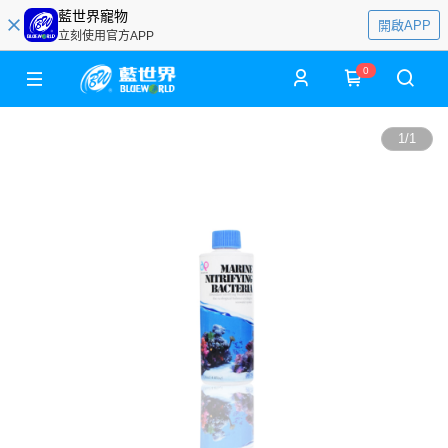
藍世界寵物
開啟APP
立刻使用官方APP
0
1
/
1