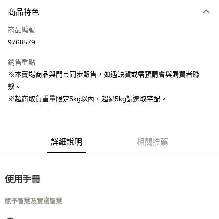
商品特色
LINE Pay
商品編號
Apple Pay
9768579
街口支付
銷售重點
Google Pay
※本賣場商品與門市同步販售，如遇缺貨或需預購會與購買者聯
繫。
運送方式
※超商取貨重量限定5kg以內，超過5kg請選取宅配。
全家取貨付款
每筆NT$80，滿NT$1,000(含以上)免運費
7-11取貨付款
詳細說明
相關推薦
每筆NT$80，滿NT$1,000(含以上)免運費
宅配
使用手冊
每筆NT$160
宅配(滿額免運)
賦予智慧及實踐智慧
每筆NT$160，滿NT$5,000(含以上)免運費