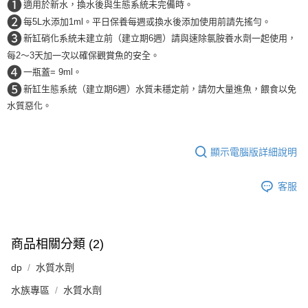
❶
適用於新水，換水後與生態系統未完備時。
付款後門市自取
❷
每5L水添加1ml。平日保養每週或換水後添加使用前請先搖勻。
❸
免運費
新缸硝化系統未建立前（建立期6週）請與速除氯胺養水劑一起使用，
每2〜3天加一次以確保觀賞魚的安全。
❹
一瓶蓋= 9ml。
❺
新缸生態系統（建立期6週）水質未穩定前，請勿大量進魚，餵食以免
水質惡化。
顯示電腦版詳細說明
客服
商品相關分類 (2)
dp
水質水劑
水族專區
水質水劑