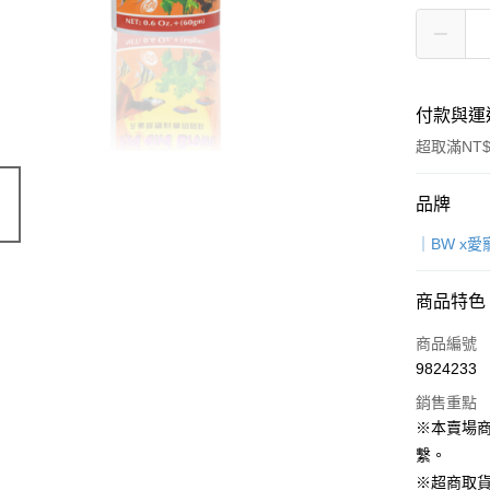
付款與運
超取滿NT$
付款方式
品牌
信用卡一
｜BW x
超商取貨
商品特色
LINE Pay
商品編號
Apple Pay
9824233
銷售重點
街口支付
※本賣場
Google Pa
繫。
※超商取貨