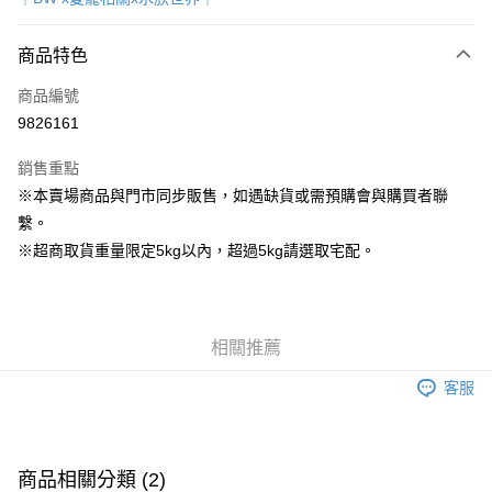
超商取貨付款
商品特色
LINE Pay
商品編號
Apple Pay
9826161
街口支付
銷售重點
Google Pay
※本賣場商品與門市同步販售，如遇缺貨或需預購會與購買者聯
繫。
運送方式
※超商取貨重量限定5kg以內，超過5kg請選取宅配。
全家取貨付款
每筆NT$80，滿NT$1,000(含以上)免運費
7-11取貨付款
相關推薦
每筆NT$80，滿NT$1,000(含以上)免運費
客服
宅配
每筆NT$160
商品相關分類 (2)
宅配(滿額免運)