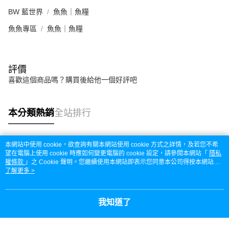
每筆NT$160，滿NT$5,000(含以上)免運費
BW 藍世界
魚魚｜魚糧
付款後門市自取
魚魚專區
魚魚｜魚糧
免運費
評價
喜歡這個商品嗎？購買後給他一個好評吧
本分類熱銷
全站排行
本網站中使用 cookie，欲查詢有關本網站使用 cookie 方式之詳情，及若您不希
熱門標籤
望在電腦上使用 cookie 時應如何變更電腦的 cookie 設定，請參閱本網站「
隱私
權條款
」之 Cookie 聲明。您繼續使用本網站即表示您同意本公司得按本網站使
用條款之 Cookie 聲明使用 cookie。
了解更多 >
我知道了