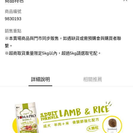
商品特色
信用卡一次付款
商品編號
LINE Pay
9830193
Apple Pay
銷售重點
街口支付
※本賣場商品與門市同步販售，如遇缺貨或需預購會與購買者聯
繫。
Google Pay
※超商取貨重量限定5kg以內，超過5kg請選取宅配。
運送方式
宅配
詳細說明
相關推薦
每筆NT$160
宅配(滿額免運)
每筆NT$160，滿NT$5,000(含以上)免運費
付款後門市自取
免運費