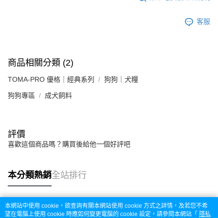
客服
商品相關分類 (2)
TOMA-PRO 優格｜經典系列
狗狗｜犬糧
狗狗專區
成犬飼料
評價
喜歡這個商品嗎？購買後給他一個好評吧
本分類熱銷
全站排行
本網站中使用 cookie，欲查詢有關本網站使用 cookie 方式之詳情，及若您不希
熱門標籤
望在電腦上使用 cookie 時應如何變更電腦的 cookie 設定，請參閱本網站「
隱私