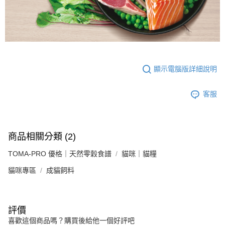
顯示電腦版詳細說明
客服
商品相關分類 (2)
TOMA-PRO 優格｜天然零穀食譜
貓咪｜貓糧
貓咪專區
成貓飼料
評價
喜歡這個商品嗎？購買後給他一個好評吧