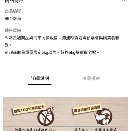
商品特色
信用卡一次付款
商品編號
超商取貨付款
9844205
LINE Pay
銷售重點
Apple Pay
※本賣場商品與門市同步販售，如遇缺貨或需預購會與購買者聯
繫。
街口支付
※超商取貨重量限定5kg以內，超過5kg請選取宅配。
Google Pay
運送方式
詳細說明
相關推薦
全家取貨付款
每筆NT$80，滿NT$1,000(含以上)免運費
7-11取貨付款
每筆NT$80，滿NT$1,000(含以上)免運費
宅配
每筆NT$160