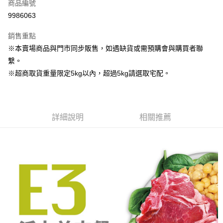
商品編號
LINE Pay
9986063
Apple Pay
銷售重點
街口支付
※本賣場商品與門市同步販售，如遇缺貨或需預購會與購買者聯
繫。
Google Pay
※超商取貨重量限定5kg以內，超過5kg請選取宅配。
運送方式
宅配
詳細說明
相關推薦
每筆NT$160
宅配(滿額免運)
每筆NT$160，滿NT$5,000(含以上)免運費
付款後門市自取
免運費